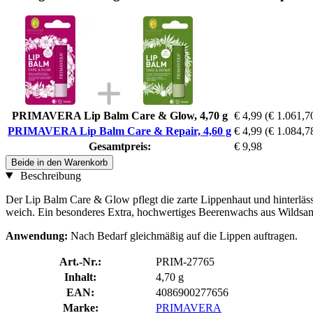
PRIMAVERA Lip Balm Care & Glow, 4,70 g
€ 4,99
(€ 1.061,70
PRIMAVERA Lip Balm Care & Repair, 4,60 g
€ 4,99
(€ 1.084,78
Gesamtpreis:
€ 9,98
Beide in den Warenkorb
Beschreibung
Der Lip Balm Care & Glow pflegt die zarte Lippenhaut und hinterläs
weich. Ein besonderes Extra, hochwertiges Beerenwachs aus Wildsam
Anwendung:
Nach Bedarf gleichmäßig auf die Lippen auftragen.
Art.-Nr.:
PRIM-27765
Inhalt:
4,70 g
EAN:
4086900277656
Marke:
PRIMAVERA