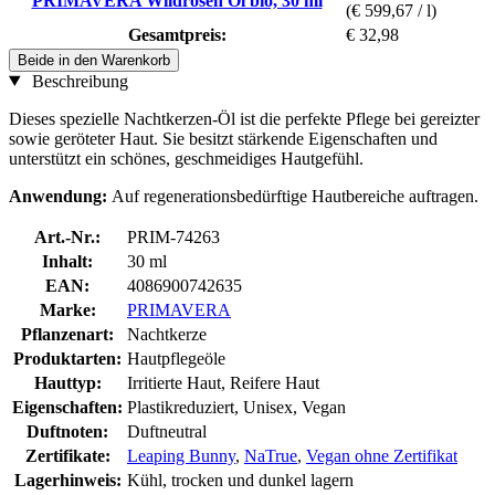
PRIMAVERA Wildrosen Öl bio, 30 ml
(€ 599,67 / l)
Gesamtpreis:
€ 32,98
Beide in den Warenkorb
Beschreibung
Dieses spezielle Nachtkerzen-Öl ist die perfekte Pflege bei gereizter
sowie geröteter Haut. Sie besitzt stärkende Eigenschaften und
unterstützt ein schönes, geschmeidiges Hautgefühl.
Anwendung:
Auf regenerationsbedürftige Hautbereiche auftragen.
Art.-Nr.:
PRIM-74263
Inhalt:
30 ml
EAN:
4086900742635
Marke:
PRIMAVERA
Pflanzenart:
Nachtkerze
Produktarten:
Hautpflegeöle
Hauttyp:
Irritierte Haut, Reifere Haut
Eigenschaften:
Plastikreduziert, Unisex, Vegan
Duftnoten:
Duftneutral
Zertifikate:
Leaping Bunny
,
NaTrue
,
Vegan ohne Zertifikat
Lagerhinweis:
Kühl, trocken und dunkel lagern