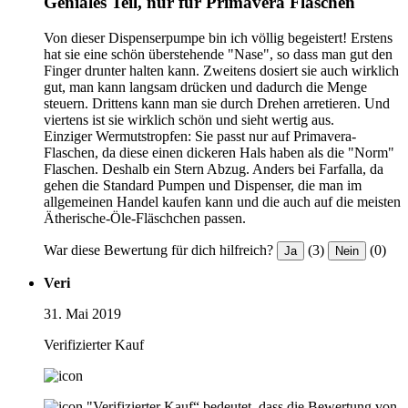
Geniales Teil, nur für Primavera Flaschen
Von dieser Dispenserpumpe bin ich völlig begeistert! Erstens
hat sie eine schön überstehende "Nase", so dass man gut den
Finger drunter halten kann. Zweitens dosiert sie auch wirklich
gut, man kann langsam drücken und dadurch die Menge
steuern. Drittens kann man sie durch Drehen arretieren. Und
viertens ist sie wirklich schön und sieht wertig aus.
Einziger Wermutstropfen: Sie passt nur auf Primavera-
Flaschen, da diese einen dickeren Hals haben als die "Norm"
Flaschen. Deshalb ein Stern Abzug. Anders bei Farfalla, da
gehen die Standard Pumpen und Dispenser, die man im
allgemeinen Handel kaufen kann und die auch auf die meisten
Ätherische-Öle-Fläschchen passen.
War diese Bewertung für dich hilfreich?
(3)
(0)
Ja
Nein
Veri
31. Mai 2019
Verifizierter Kauf
"Verifizierter Kauf“ bedeutet, dass die Bewertung von