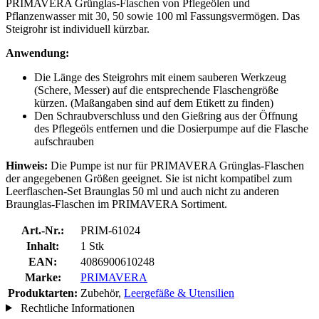
PRIMAVERA Grünglas-Flaschen von Pflegeölen und
Pflanzenwasser mit 30, 50 sowie 100 ml Fassungsvermögen. Das
Steigrohr ist individuell kürzbar.
Anwendung:
Die Länge des Steigrohrs mit einem sauberen Werkzeug
(Schere, Messer) auf die entsprechende Flaschengröße
kürzen. (Maßangaben sind auf dem Etikett zu finden)
Den Schraubverschluss und den Gießring aus der Öffnung
des Pflegeöls entfernen und die Dosierpumpe auf die Flasche
aufschrauben
Hinweis:
Die Pumpe ist nur für PRIMAVERA Grünglas-Flaschen
der angegebenen Größen geeignet. Sie ist nicht kompatibel zum
Leerflaschen-Set Braunglas 50 ml und auch nicht zu anderen
Braunglas-Flaschen im PRIMAVERA Sortiment.
Art.-Nr.:
PRIM-61024
Inhalt:
1 Stk
EAN:
4086900610248
Marke:
PRIMAVERA
Produktarten:
Zubehör,
Leergefäße & Utensilien
Rechtliche Informationen