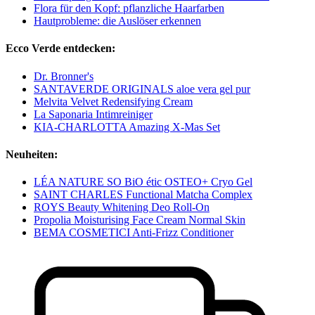
Flora für den Kopf: pflanzliche Haarfarben
Hautprobleme: die Auslöser erkennen
Ecco Verde entdecken:
Dr. Bronner's
SANTAVERDE ORIGINALS aloe vera gel pur
Melvita Velvet Redensifying Cream
La Saponaria Intimreiniger
KIA-CHARLOTTA Amazing X-Mas Set
Neuheiten:
LÉA NATURE SO BiO étic OSTEO+ Cryo Gel
SAINT CHARLES Functional Matcha Complex
ROYS Beauty Whitening Deo Roll-On
Propolia Moisturising Face Cream Normal Skin
BEMA COSMETICI Anti-Frizz Conditioner