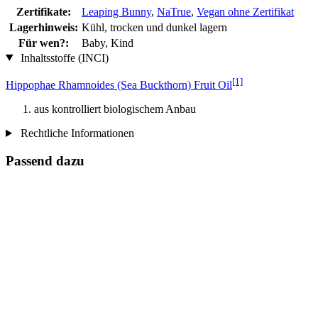
Zertifikate:
Leaping Bunny
,
NaTrue
,
Vegan ohne Zertifikat
Lagerhinweis:
Kühl, trocken und dunkel lagern
Für wen?:
Baby, Kind
Inhaltsstoffe (INCI)
[1]
Hippophae Rhamnoides (Sea Buckthorn) Fruit Oil
aus kontrolliert biologischem Anbau
Rechtliche Informationen
Passend dazu