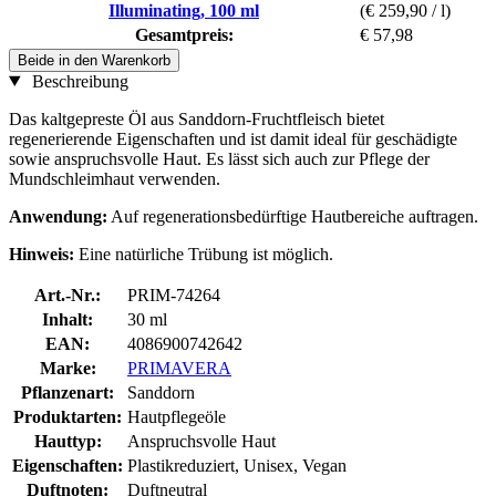
Illuminating, 100 ml
(€ 259,90 / l)
Gesamtpreis:
€ 57,98
Beide in den Warenkorb
Beschreibung
Das kaltgepreste Öl aus Sanddorn-Fruchtfleisch bietet
regenerierende Eigenschaften und ist damit ideal für geschädigte
sowie anspruchsvolle Haut. Es lässt sich auch zur Pflege der
Mundschleimhaut verwenden.
Anwendung:
Auf regenerationsbedürftige Hautbereiche auftragen.
Hinweis:
Eine natürliche Trübung ist möglich.
Art.-Nr.:
PRIM-74264
Inhalt:
30 ml
EAN:
4086900742642
Marke:
PRIMAVERA
Pflanzenart:
Sanddorn
Produktarten:
Hautpflegeöle
Hauttyp:
Anspruchsvolle Haut
Eigenschaften:
Plastikreduziert, Unisex, Vegan
Duftnoten:
Duftneutral