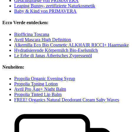
Gesichtspflege von PRIMAVERA
Leaping Bunny- zertifizierte Naturkosmetik
Baby & Kind von PRIMAVERA
Ecco Verde entdecken:
Biofficina Toscana
Avril Mascara High Definition
Alkemilla Eco Bio Cosmetic ALKHAIR RICCI+ Haarmaske
Hydratisierende Körpermilch Bio-Eselsmilch
Le Erbe di Janas Ätherisches Zypressenöl
Neuheiten:
Propolia Organic Evening Syrup
Propolia Toning Lotion
Avril Pro Âge+ Night Balm
Propolia Tinted Lip Balm
FREE! Organics Natural Deodorant Cream Salty Waves