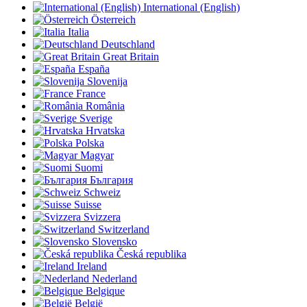
International (English)
Österreich
Italia
Deutschland
Great Britain
España
Slovenija
France
România
Sverige
Hrvatska
Polska
Magyar
Suomi
България
Schweiz
Suisse
Svizzera
Switzerland
Slovensko
Česká republika
Ireland
Nederland
Belgique
België