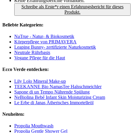
Keine Erfahrungsberichte vorhanden.
Schreibe als Erste*r einen Erfahrungsbericht für dieses
Produkt.
Beliebte Kategorien:
NaTrue - Natur- & Biokosmetik
Körperpflege von PRIMAVERA
Leaping Bunny- zertifizierte Naturkosmetik
Neutrale Rührbasis
Vegane Pflege für die Haut
Ecco Verde entdecken:
Lily Lolo Mineral Make-up
TEEKANNE Bio NamasTee Halsschmeichler
Sapone di un Tempo Nährende Spülung
NeBiolina Bebé Infant Skin Moisturizing Cream
Le Erbe di Janas Ätherisches Immortelleöl
Neuheiten:
Propolia Mouthwash
Propolia Gentle Shower Gel