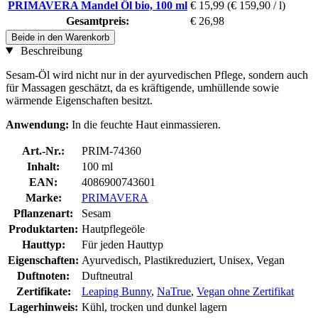
PRIMAVERA Mandel Öl bio, 100 ml
€ 15,99
(€ 159,90 / l)
Gesamtpreis:
€ 26,98
Beide in den Warenkorb
Beschreibung
Sesam-Öl wird nicht nur in der ayurvedischen Pflege, sondern auch
für Massagen geschätzt, da es kräftigende, umhüllende sowie
wärmende Eigenschaften besitzt.
Anwendung:
In die feuchte Haut einmassieren.
Art.-Nr.:
PRIM-74360
Inhalt:
100 ml
EAN:
4086900743601
Marke:
PRIMAVERA
Pflanzenart:
Sesam
Produktarten:
Hautpflegeöle
Hauttyp:
Für jeden Hauttyp
Eigenschaften:
Ayurvedisch, Plastikreduziert, Unisex, Vegan
Duftnoten:
Duftneutral
Zertifikate:
Leaping Bunny
,
NaTrue
,
Vegan ohne Zertifikat
Lagerhinweis:
Kühl, trocken und dunkel lagern