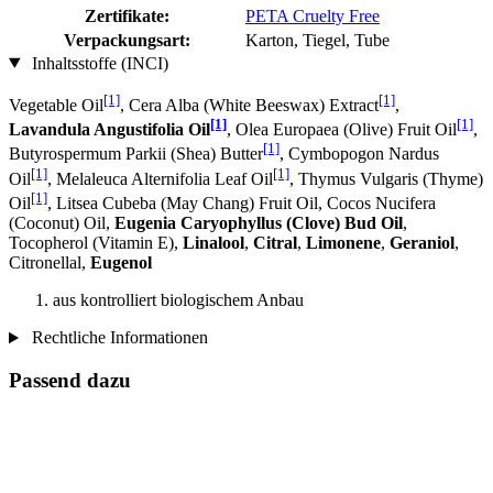
Zertifikate:
PETA Cruelty Free
Verpackungsart:
Karton, Tiegel, Tube
Inhaltsstoffe (INCI)
[1]
[1]
Vegetable Oil
, Cera Alba (White Beeswax) Extract
,
[1]
[1]
Lavandula Angustifolia Oil
, Olea Europaea (Olive) Fruit Oil
,
[1]
Butyrospermum Parkii (Shea) Butter
, Cymbopogon Nardus
[1]
[1]
Oil
, Melaleuca Alternifolia Leaf Oil
, Thymus Vulgaris (Thyme)
[1]
Oil
, Litsea Cubeba (May Chang) Fruit Oil, Cocos Nucifera
(Coconut) Oil,
Eugenia Caryophyllus (Clove) Bud Oil
,
Tocopherol (Vitamin E),
Linalool
,
Citral
,
Limonene
,
Geraniol
,
Citronellal,
Eugenol
aus kontrolliert biologischem Anbau
Rechtliche Informationen
Passend dazu