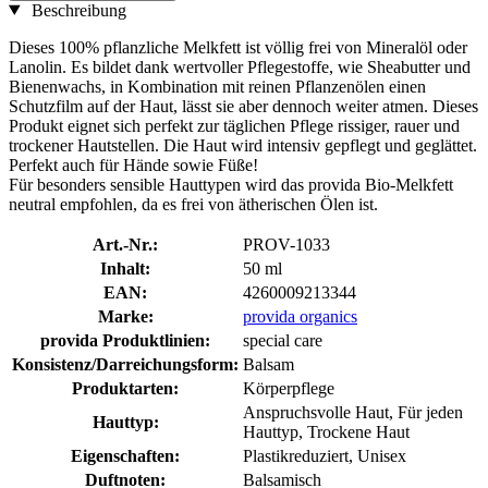
Beschreibung
Dieses 100% pflanzliche Melkfett ist völlig frei von Mineralöl oder
Lanolin. Es bildet dank wertvoller Pflegestoffe, wie Sheabutter und
Bienenwachs, in Kombination mit reinen Pflanzenölen einen
Schutzfilm auf der Haut, lässt sie aber dennoch weiter atmen. Dieses
Produkt eignet sich perfekt zur täglichen Pflege rissiger, rauer und
trockener Hautstellen. Die Haut wird intensiv gepflegt und geglättet.
Perfekt auch für Hände sowie Füße!
Für besonders sensible Hauttypen wird das provida Bio-Melkfett
neutral empfohlen, da es frei von ätherischen Ölen ist.
Art.-Nr.:
PROV-1033
Inhalt:
50 ml
EAN:
4260009213344
Marke:
provida organics
provida Produktlinien:
special care
Konsistenz/Darreichungsform:
Balsam
Produktarten:
Körperpflege
Anspruchsvolle Haut, Für jeden
Hauttyp:
Hauttyp, Trockene Haut
Eigenschaften:
Plastikreduziert, Unisex
Duftnoten:
Balsamisch