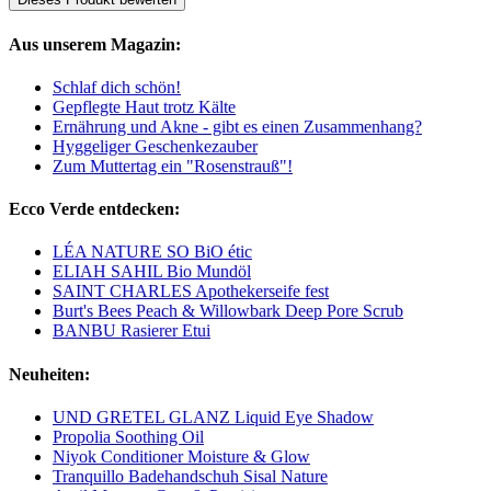
Aus unserem Magazin:
Schlaf dich schön!
Gepflegte Haut trotz Kälte
Ernährung und Akne - gibt es einen Zusammenhang?
Hyggeliger Geschenkezauber
Zum Muttertag ein "Rosenstrauß"!
Ecco Verde entdecken:
LÉA NATURE SO BiO étic
ELIAH SAHIL Bio Mundöl
SAINT CHARLES Apothekerseife fest
Burt's Bees Peach & Willowbark Deep Pore Scrub
BANBU Rasierer Etui
Neuheiten:
UND GRETEL GLANZ Liquid Eye Shadow
Propolia Soothing Oil
Niyok Conditioner Moisture & Glow
Tranquillo Badehandschuh Sisal Nature