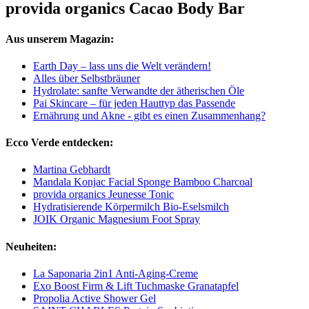
provida organics Cacao Body Bar
Aus unserem Magazin:
Earth Day – lass uns die Welt verändern!
Alles über Selbstbräuner
Hydrolate: sanfte Verwandte der ätherischen Öle
Pai Skincare – für jeden Hauttyp das Passende
Ernährung und Akne - gibt es einen Zusammenhang?
Ecco Verde entdecken:
Martina Gebhardt
Mandala Konjac Facial Sponge Bamboo Charcoal
provida organics Jeunesse Tonic
Hydratisierende Körpermilch Bio-Eselsmilch
JOIK Organic Magnesium Foot Spray
Neuheiten:
La Saponaria 2in1 Anti-Aging-Creme
Exo Boost Firm & Lift Tuchmaske Granatapfel
Propolia Active Shower Gel