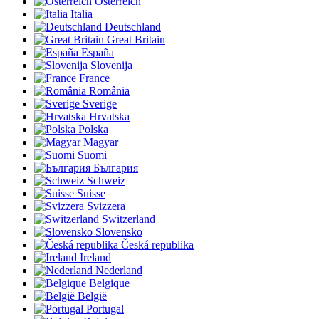
Österreich
Italia
Deutschland
Great Britain
España
Slovenija
France
România
Sverige
Hrvatska
Polska
Magyar
Suomi
България
Schweiz
Suisse
Svizzera
Switzerland
Slovensko
Česká republika
Ireland
Nederland
Belgique
België
Portugal