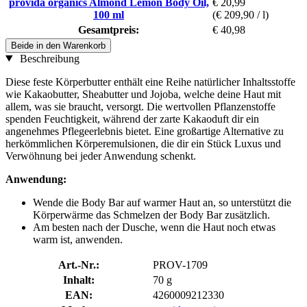
provida organics Almond Lemon Body Oil,
€ 20,99
100 ml
(€ 209,90 / l)
Gesamtpreis:
€ 40,98
Beide in den Warenkorb
Beschreibung
Diese feste Körperbutter enthält eine Reihe natürlicher Inhaltsstoffe
wie Kakaobutter, Sheabutter und Jojoba, welche deine Haut mit
allem, was sie braucht, versorgt. Die wertvollen Pflanzenstoffe
spenden Feuchtigkeit, während der zarte Kakaoduft dir ein
angenehmes Pflegeerlebnis bietet. Eine großartige Alternative zu
herkömmlichen Körperemulsionen, die dir ein Stück Luxus und
Verwöhnung bei jeder Anwendung schenkt.
Anwendung:
Wende die Body Bar auf warmer Haut an, so unterstützt die
Körperwärme das Schmelzen der Body Bar zusätzlich.
Am besten nach der Dusche, wenn die Haut noch etwas
warm ist, anwenden.
Art.-Nr.:
PROV-1709
Inhalt:
70 g
EAN:
4260009212330