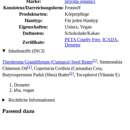
Marke:
provida organics
Konsistenz/Darreichungsform:
Feststoff
Produktarten:
Körperpflege
Hauttyp:
Für jeden Hauttyp
Eigenschaften:
Unisex, Vegan
Duftnoten:
Schokolade/Kakao
PETA Cruelty Free
,
ICADA
,
Zertifikate:
Demeter
Inhaltsstoffe (INCI)
[1]
Theobroma Grandiflorum (Cupuacu) Seed Butter
, Simmondsia
[1]
Chinensis Oil
, Copernicia Cerifera (Carnauba) Cera,
[2]
Butyrospermum Parkii (Shea) Butter
, Tocopherol (Vitamin E)
Demeter
kba, vegan
Rechtliche Informationen
Passend dazu