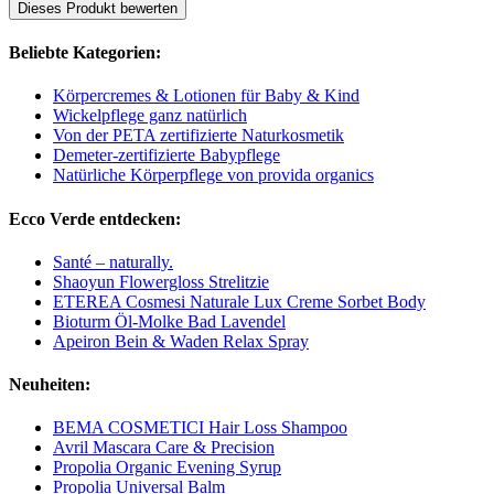
Dieses Produkt bewerten
Beliebte Kategorien:
Körpercremes & Lotionen für Baby & Kind
Wickelpflege ganz natürlich
Von der PETA zertifizierte Naturkosmetik
Demeter-zertifizierte Babypflege
Natürliche Körperpflege von provida organics
Ecco Verde entdecken:
Santé – naturally.
Shaoyun Flowergloss Strelitzie
ETEREA Cosmesi Naturale Lux Creme Sorbet Body
Bioturm Öl-Molke Bad Lavendel
Apeiron Bein & Waden Relax Spray
Neuheiten:
BEMA COSMETICI Hair Loss Shampoo
Avril Mascara Care & Precision
Propolia Organic Evening Syrup
Propolia Universal Balm