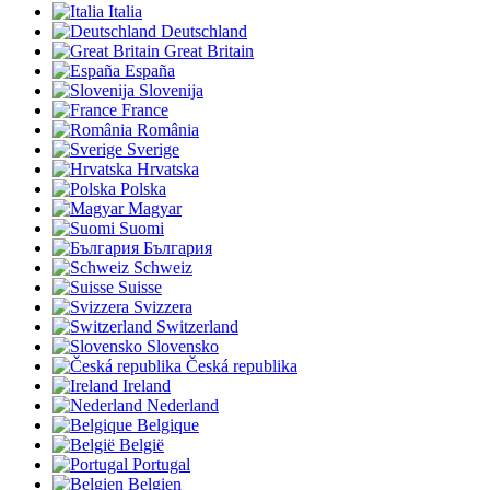
Italia
Deutschland
Great Britain
España
Slovenija
France
România
Sverige
Hrvatska
Polska
Magyar
Suomi
България
Schweiz
Suisse
Svizzera
Switzerland
Slovensko
Česká republika
Ireland
Nederland
Belgique
België
Portugal
Belgien