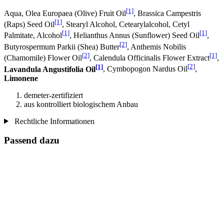
[1]
Aqua, Olea Europaea (Olive) Fruit Oil
, Brassica Campestris
[1]
(Raps) Seed Oil
, Stearyl Alcohol, Cetearylalcohol, Cetyl
[1]
[1]
Palmitate, Alcohol
, Helianthus Annus (Sunflower) Seed Oil
,
[2]
Butyrospermum Parkii (Shea) Butter
, Anthemis Nobilis
[2]
[1]
(Chamomile) Flower Oil
, Calendula Officinalis Flower Extract
,
[1]
[2]
Lavandula Angustifolia Oil
, Cymbopogon Nardus Oil
,
Limonene
demeter-zertifiziert
aus kontrolliert biologischem Anbau
Rechtliche Informationen
Passend dazu