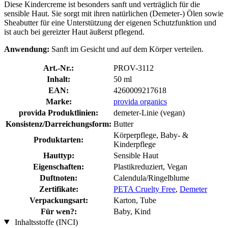
Diese Kindercreme ist besonders sanft und verträglich für die
sensible Haut. Sie sorgt mit ihren natürlichen (Demeter-) Ölen sowie
Sheabutter für eine Unterstützung der eigenen Schutzfunktion und
ist auch bei gereizter Haut äußerst pflegend.
Anwendung:
Sanft im Gesicht und auf dem Körper verteilen.
Art.-Nr.:
PROV-3112
Inhalt:
50 ml
EAN:
4260009217618
Marke:
provida organics
provida Produktlinien:
demeter-Linie (vegan)
Konsistenz/Darreichungsform:
Butter
Körperpflege, Baby- &
Produktarten:
Kinderpflege
Hauttyp:
Sensible Haut
Eigenschaften:
Plastikreduziert, Vegan
Duftnoten:
Calendula/Ringelblume
Zertifikate:
PETA Cruelty Free
,
Demeter
Verpackungsart:
Karton, Tube
Für wen?:
Baby, Kind
Inhaltsstoffe (INCI)