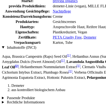
Marke:
provida organics
provida Produktlinien:
demeter-Linie (vegan), MILLE FL
Anwendung Gesichtspflege:
Nachtpflege
Konsistenz/Darreichungsform:
Creme
Produktarten:
Gesichtscremes
Hauttyp:
Anspruchsvolle Haut, Reifere Haut
Eigenschaften:
Plastikreduziert, Vegan
Zertifikate:
PETA Cruelty Free
,
Demeter
Verpackungsart:
Karton, Tube
Inhaltsstoffe (INCI)
[1]
Aqua, Brassica Campestris (Raps) Seed Oil
, Helianthus Annus (Su
[1]
Amygdalus Dulcis (Sweet Almond) Oil
,
Lavandula Angustifolia 
[2]
[1]
Leaf Oil
, Helianthemum Nummularium Extract
, Clematis Vitalb
[1]
Cichorium Intybus Extract, Plumbago Rosea
, Verbena Officinalis E
Agrimonia Eupatoria Extract, Hottonic Palustris Extract,
Pelargoniu
Demeter
aus kontrolliert biologischem Anbau
Passende Produkte
Rechtliche Informationen