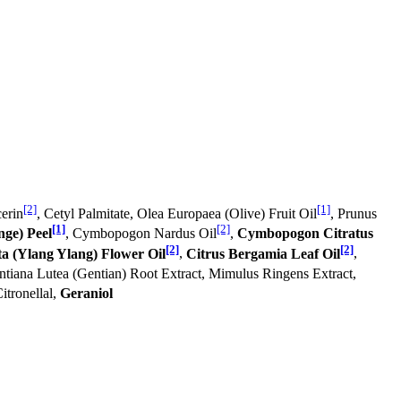
[2]
[1]
cerin
, Cetyl Palmitate, Olea Europaea (Olive) Fruit Oil
, Prunus
[1]
[2]
nge) Peel
, Cymbopogon Nardus Oil
,
Cymbopogon Citratus
[2]
[2]
 (Ylang Ylang) Flower Oil
,
Citrus Bergamia Leaf Oil
,
ntiana Lutea (Gentian) Root Extract, Mimulus Ringens Extract,
Citronellal,
Geraniol