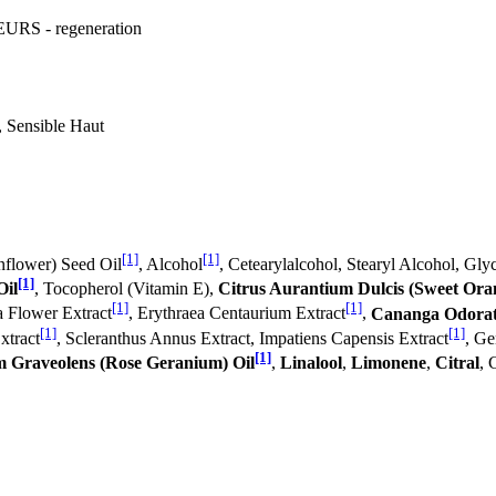
EURS - regeneration
, Sensible Haut
[1]
[1]
nflower) Seed Oil
, Alcohol
, Cetearylalcohol, Stearyl Alcohol, Gly
[1]
Oil
, Tocopherol (Vitamin E),
Citrus Aurantium Dulcis (Sweet Ora
[1]
[1]
a Flower Extract
, Erythraea Centaurium Extract
,
Cananga Odorata
[1]
[1]
xtract
, Scleranthus Annus Extract, Impatiens Capensis Extract
, Ge
[1]
m Graveolens (Rose Geranium) Oil
,
Linalool
,
Limonene
,
Citral
, 