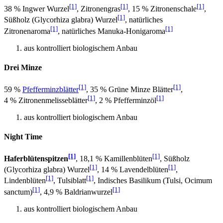
[1]
[1]
[1]
38 % Ingwer Wurzel
, Zitronengras
, 15 % Zitronenschale
,
[1]
Süßholz (Glycorhiza glabra) Wurzel
, natürliches
[1]
[1]
Zitronenaroma
, natürliches Manuka-Honigaroma
aus kontrolliert biologischem Anbau
Drei Minze
[1]
[1]
59 %
Pfefferminzblätter
, 35 % Grüne Minze Blätter
,
[1]
[1]
4 % Zitronenmelisseblätter
, 2 % Pfefferminzöl
aus kontrolliert biologischem Anbau
Night Time
[1]
[1]
Haferblütenspitzen
, 18,1 % Kamillenblüten
, Süßholz
[1]
[1]
(Glycorhiza glabra) Wurzel
, 14 % Lavendelblüten
,
[1]
[1]
Lindenblüten
, Tulsiblatt
, Indisches Basilikum (Tulsi, Ocimum
[1]
[1]
sanctum)
, 4,9 % Baldrianwurzel
aus kontrolliert biologischem Anbau