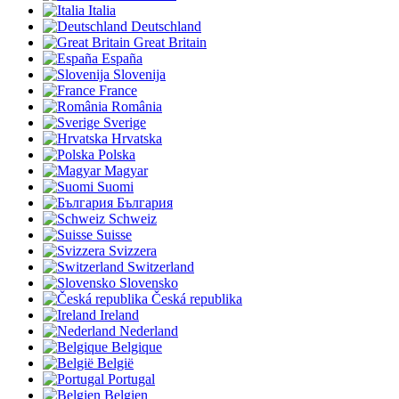
Italia
Deutschland
Great Britain
España
Slovenija
France
România
Sverige
Hrvatska
Polska
Magyar
Suomi
България
Schweiz
Suisse
Svizzera
Switzerland
Slovensko
Česká republika
Ireland
Nederland
Belgique
België
Portugal
Belgien