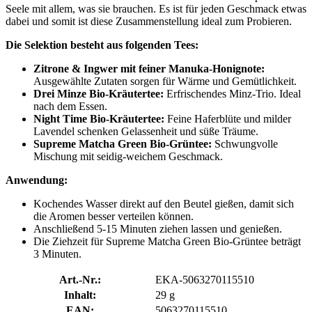
Seele mit allem, was sie brauchen. Es ist für jeden Geschmack etwas
dabei und somit ist diese Zusammenstellung ideal zum Probieren.
Die Selektion besteht aus folgenden Tees:
Zitrone & Ingwer mit feiner Manuka-Honignote:
Ausgewählte Zutaten sorgen für Wärme und Gemütlichkeit.
Drei Minze Bio-Kräutertee:
Erfrischendes Minz-Trio. Ideal
nach dem Essen.
Night Time Bio-Kräutertee:
Feine Haferblüte und milder
Lavendel schenken Gelassenheit und süße Träume.
Supreme Matcha Green Bio-Grüntee:
Schwungvolle
Mischung mit seidig-weichem Geschmack.
Anwendung:
Kochendes Wasser direkt auf den Beutel gießen, damit sich
die Aromen besser verteilen können.
Anschließend 5-15 Minuten ziehen lassen und genießen.
Die Ziehzeit für Supreme Matcha Green Bio-Grüntee beträgt
3 Minuten.
Art.-Nr.:
EKA-5063270115510
Inhalt:
29 g
EAN:
5063270115510