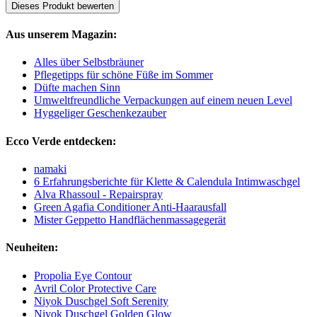
Dieses Produkt bewerten
Aus unserem Magazin:
Alles über Selbstbräuner
Pflegetipps für schöne Füße im Sommer
Düfte machen Sinn
Umweltfreundliche Verpackungen auf einem neuen Level
Hyggeliger Geschenkezauber
Ecco Verde entdecken:
namaki
6 Erfahrungsberichte für Klette & Calendula Intimwaschgel
Alva Rhassoul - Repairspray
Green Agafia Conditioner Anti-Haarausfall
Mister Geppetto Handflächenmassagegerät
Neuheiten:
Propolia Eye Contour
Avril Color Protective Care
Niyok Duschgel Soft Serenity
Niyok Duschgel Golden Glow