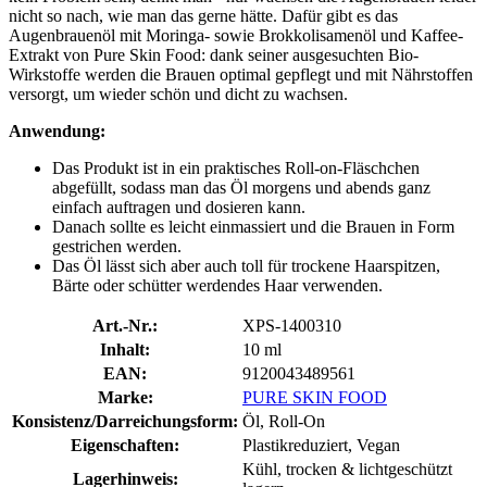
nicht so nach, wie man das gerne hätte. Dafür gibt es das
Augenbrauenöl mit Moringa- sowie Brokkolisamenöl und Kaffee-
Extrakt von Pure Skin Food: dank seiner ausgesuchten Bio-
Wirkstoffe werden die Brauen optimal gepflegt und mit Nährstoffen
versorgt, um wieder schön und dicht zu wachsen.
Anwendung:
Das Produkt ist in ein praktisches Roll-on-Fläschchen
abgefüllt, sodass man das Öl morgens und abends ganz
einfach auftragen und dosieren kann.
Danach sollte es leicht einmassiert und die Brauen in Form
gestrichen werden.
Das Öl lässt sich aber auch toll für trockene Haarspitzen,
Bärte oder schütter werdendes Haar verwenden.
Art.-Nr.:
XPS-1400310
Inhalt:
10 ml
EAN:
9120043489561
Marke:
PURE SKIN FOOD
Konsistenz/Darreichungsform:
Öl, Roll-On
Eigenschaften:
Plastikreduziert, Vegan
Kühl, trocken & lichtgeschützt
Lagerhinweis: