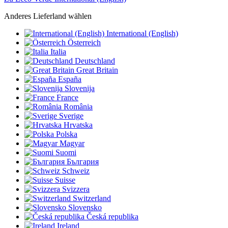
Anderes Lieferland wählen
International (English)
Österreich
Italia
Deutschland
Great Britain
España
Slovenija
France
România
Sverige
Hrvatska
Polska
Magyar
Suomi
България
Schweiz
Suisse
Svizzera
Switzerland
Slovensko
Česká republika
Ireland