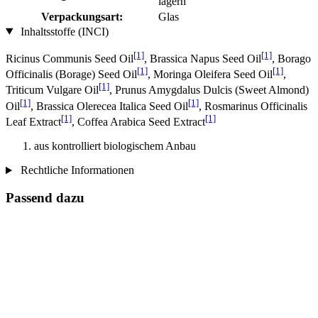
lagern
Verpackungsart:
Glas
Inhaltsstoffe (INCI)
[1]
[1]
Ricinus Communis Seed Oil
, Brassica Napus Seed Oil
, Borago
[1]
[1]
Officinalis (Borage) Seed Oil
, Moringa Oleifera Seed Oil
,
[1]
Triticum Vulgare Oil
, Prunus Amygdalus Dulcis (Sweet Almond)
[1]
[1]
Oil
, Brassica Olerecea Italica Seed Oil
, Rosmarinus Officinalis
[1]
[1]
Leaf Extract
, Coffea Arabica Seed Extract
aus kontrolliert biologischem Anbau
Rechtliche Informationen
Passend dazu