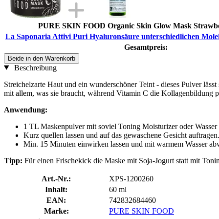
PURE SKIN FOOD Organic Skin Glow Mask Strawber
La Saponaria Attivi Puri Hyaluronsäure unterschiedlichen Mole
Gesamtpreis:
Beide in den Warenkorb
Beschreibung
Streichelzarte Haut und ein wunderschöner Teint - dieses Pulver läs
mit allem, was sie braucht, während Vitamin C die Kollagenbildung pu
Anwendung:
1 TL Maskenpulver mit soviel Toning Moisturizer oder Wasser v
Kurz quellen lassen und auf das gewaschene Gesicht auftragen
Min. 15 Minuten einwirken lassen und mit warmem Wasser ab
Tipp:
Für einen Frischekick die Maske mit Soja-Jogurt statt mit Toni
Art.-Nr.:
XPS-1200260
Inhalt:
60 ml
EAN:
742832684460
Marke:
PURE SKIN FOOD