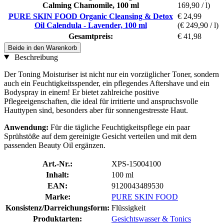
Calming Chamomile, 100 ml
169,90 / l)
PURE SKIN FOOD Organic Cleansing & Detox
€ 24,99
Oil Calendula - Lavender, 100 ml
(€ 249,90 / l)
Gesamtpreis:
€ 41,98
Beide in den Warenkorb
Beschreibung
Der Toning Moisturiser ist nicht nur ein vorzüglicher Toner, sondern
auch ein Feuchtigkeitsspender, ein pflegendes Aftershave und ein
Bodyspray in einem! Er bietet zahlreiche positive
Pflegeeigenschaften, die ideal für irritierte und anspruchsvolle
Hauttypen sind, besonders aber für sonnengestresste Haut.
Anwendung:
Für die tägliche Feuchtigkeitspflege ein paar
Sprühstöße auf dem gereinigte Gesicht verteilen und mit dem
passenden Beauty Oil ergänzen.
Art.-Nr.:
XPS-15004100
Inhalt:
100 ml
EAN:
9120043489530
Marke:
PURE SKIN FOOD
Konsistenz/Darreichungsform:
Flüssigkeit
Produktarten:
Gesichtswasser & Tonics