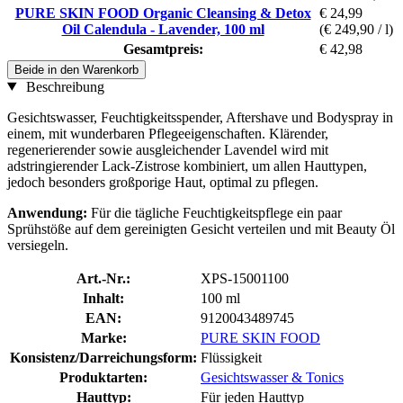
PURE SKIN FOOD Organic Cleansing & Detox
€ 24,99
Oil Calendula - Lavender, 100 ml
(€ 249,90 / l)
Gesamtpreis:
€ 42,98
Beide in den Warenkorb
Beschreibung
Gesichtswasser, Feuchtigkeitsspender, Aftershave und Bodyspray in
einem, mit wunderbaren Pflegeeigenschaften. Klärender,
regenerierender sowie ausgleichender Lavendel wird mit
adstringierender Lack-Zistrose kombiniert, um allen Hauttypen,
jedoch besonders großporige Haut, optimal zu pflegen.
Anwendung:
Für die tägliche Feuchtigkeitspflege ein paar
Sprühstöße auf dem gereinigten Gesicht verteilen und mit Beauty Öl
versiegeln.
Art.-Nr.:
XPS-15001100
Inhalt:
100 ml
EAN:
9120043489745
Marke:
PURE SKIN FOOD
Konsistenz/Darreichungsform:
Flüssigkeit
Produktarten:
Gesichtswasser & Tonics
Hauttyp:
Für jeden Hauttyp