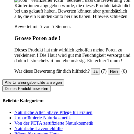
"Verifizierter Kauf“ bedeutet, dass die Bewertung von
Käufer:innen abgegeben wurde, die dieses Produkt tatsächlich
bei uns gekauft haben. Bewerten können aber grundsätzlich
alle, die ein Kundenkonto bei uns haben.
Hinweis schließen
Bewertet mit 5 von 5 Sternen.
Grosse Poren ade !
Dieses Produkt hat mir wirklich geholfen meine Poren zu
verkleinern ! Die Haut wird gut mit Feuchtigkeit versorgt und
dadurch streichelzart und ebenmässig. Ein echter Traum !
War diese Bewertung für dich hilfreich?
(7)
(0)
Ja
Nein
Alle Erfahrungsberichte anzeigen
Dieses Produkt bewerten
Beliebte Kategorien:
Natürliche After-Shave-Pflege für Frauen
Unparfümierte Naturkosmetik
Von der PETA zertifizierte Naturkosmetik
Natürliche Lavendeldüfte
Pflege für unreine Haut