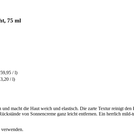
t, 75 ml
59,95 / l)
3,20 / l)
 und macht die Haut weich und elastisch. Die zarte Textur reinigt den 
ückstände von Sonnencreme ganz leicht entfernen. Ein herrlich mild-t
l verwenden.