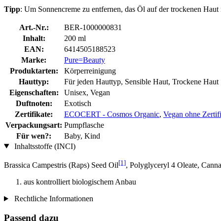
Tipp
: Um Sonnencreme zu entfernen, das Öl auf der trockenen Haut 
Art.-Nr.:
BER-1000000831
Inhalt:
200 ml
EAN:
6414505188523
Marke:
Pure=Beauty
Produktarten:
Körperreinigung
Hauttyp:
Für jeden Hauttyp, Sensible Haut, Trockene Haut
Eigenschaften:
Unisex, Vegan
Duftnoten:
Exotisch
Zertifikate:
ECOCERT - Cosmos Organic
,
Vegan ohne Zertif
Verpackungsart:
Pumpflasche
Für wen?:
Baby, Kind
Inhaltsstoffe (INCI)
[1]
Brassica Campestris (Raps) Seed Oil
, Polyglyceryl 4 Oleate, Cann
aus kontrolliert biologischem Anbau
Rechtliche Informationen
Passend dazu