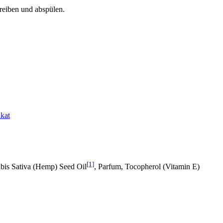
reiben und abspülen.
ikat
[1]
abis Sativa (Hemp) Seed Oil
, Parfum, Tocopherol (Vitamin E)