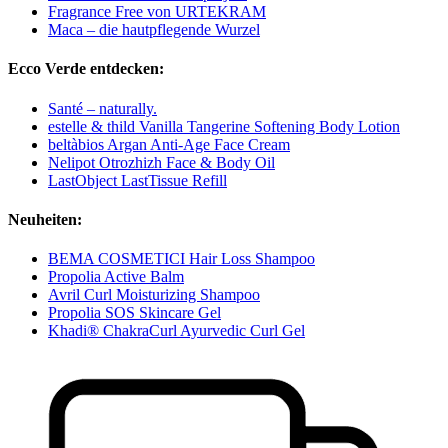
Fragrance Free von URTEKRAM
Maca – die hautpflegende Wurzel
Ecco Verde entdecken:
Santé – naturally.
estelle & thild Vanilla Tangerine Softening Body Lotion
beltàbios Argan Anti-Age Face Cream
Nelipot Otrozhizh Face & Body Oil
LastObject LastTissue Refill
Neuheiten:
BEMA COSMETICI Hair Loss Shampoo
Propolia Active Balm
Avril Curl Moisturizing Shampoo
Propolia SOS Skincare Gel
Khadi® ChakraCurl Ayurvedic Curl Gel