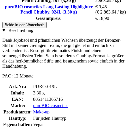
Pencil Chubby, 19L (3,30 g)
2.863,64 / kg)
puroBIO cosmetics Long Lasting Highlighter
€ 9,45
Pencil Chubby, 024L (3,30 g)
(€ 2.863,64 / kg)
Gesamtpreis:
€ 18,90
Beide in den Warenkorb
Beschreibung
Dank Jojobaöl und pflanzlichen Wachsen überzeugt der Bronzer-
Stift mit seiner cremigen Textur, die gut gleitet und einfach zu
verblenden ist. Er sorgt für ein mattes Finish und einen
sonnengeküssten Teint. Sein besonderes Chubby-Format ist größer
als das herkömmlicher Stifte und ist angenehm sowie einfach in der
Handhabung.
PAO: 12 Monate
Art.-Nr.:
PURO-019L
Inhalt:
3,30 g
EAN:
8051411365716
Marke:
puroBIO cosmetics
Produktarten:
Make-up
Hauttyp:
Für jeden Hauttyp
Eigenschaften:
Vegan