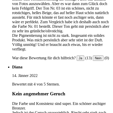
von Fotos auszuwählen. Aber es war dann zum Glück doch
kein Fehlgriff. Der Ton Nr. 03 ist ein schönes, nicht zu
rotstichiges, helles Beige, das auf heller Haut schön natürlich
aussieht. Für mich könnte er fast noch aschiger sein, dann
wäre er perfdekt. Zum Vergleich habe ich deshalb auch noch
die Farbe Nr. 01 bestellt. Dieser Ton geht mir persönlich aber
zu sehr ins grünliche/olivstichig.
Die Pigmentierung ist nicht zu stark. Insgesamt ein solides
Produkt. Was mich persönlich aber sehr stört ist der Duft.
Völlig unnötig! Und er braucht auch etwas, bis er wieder
verfliegt.
War diese Bewertung für dich hilfreich?
(13)
(0)
Ja
Nein
Diana
14. Jänner 2022
Bewertet mit 4 von 5 Sternen.
Kein angenehmer Geruch
Die Farbe und Konsistenz sind super. Ein schöner aschiger
Bronzer.
Jedoch ist der Geruch unausstehlich. Riecht sehr stark nach