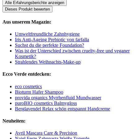
Alle Erfahrungsberichte anzeigen
Dieses Produkt bewerten
Aus unserem Magazin:
Umweltfreundliche Zahnhygiene
Iris Anti-Ageing Prebiotic von farfalla
Suchst du die perfekte Foundation?
Was ist der Unterschied zwischen cruelty-free und veganer
Kosmetik?
Strahlendes Weihnachts-Make-up
Ecco Verde entdecken:
eco cosmetics
Bioturm Hafer Shampoo
provida organics Myrrhenfluid Mundwasser
puroBIO cosmetics Balmygloss
Berglavendel Relax schön entspannt Handcreme
Neuheiten:
Avril Mascara Care & Precision
Najel Feste Zahnpasta Weiße Tonerde