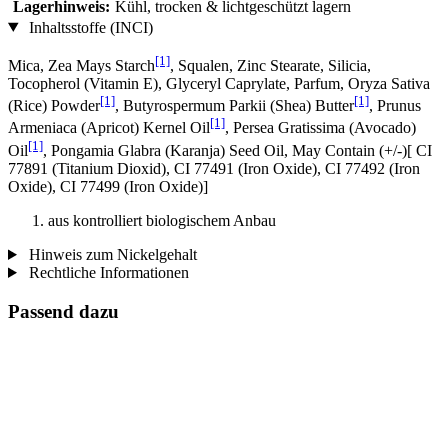
Lagerhinweis:
Kühl, trocken & lichtgeschützt lagern
Inhaltsstoffe (INCI)
[1]
Mica, Zea Mays Starch
, Squalen, Zinc Stearate, Silicia,
Tocopherol (Vitamin E), Glyceryl Caprylate, Parfum, Oryza Sativa
[1]
[1]
(Rice) Powder
, Butyrospermum Parkii (Shea) Butter
, Prunus
[1]
Armeniaca (Apricot) Kernel Oil
, Persea Gratissima (Avocado)
[1]
Oil
, Pongamia Glabra (Karanja) Seed Oil, May Contain (+/-)[ CI
77891 (Titanium Dioxid), CI 77491 (Iron Oxide), CI 77492 (Iron
Oxide), CI 77499 (Iron Oxide)]
aus kontrolliert biologischem Anbau
Hinweis zum Nickelgehalt
Rechtliche Informationen
Passend dazu