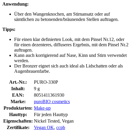
Anwendung:
Über den Wangenknochen, am Stirnansatz oder auf
sämtlichen zu betonenden/bräunenden Stellen auftragen.
Tipps:
Für einen klar definierten Look, mit dem Pinsel Nr.12, oder
für einen dezenteres, diffuseres Ergebnis, mit dem Pinsel Nr.2
auftragen.
Kann auch korrigierend auf Nase, Kinn und Stirn verwendet
werden.
Der Bronzer eignet sich auch ideal als Lidschatten oder als
Augenbrauenfarbe.
Art.-Nr.:
PURO-330P
Inhalt:
9 g
EAN:
8051411361930
Marke:
puroBIO cosmetics
Produktarten:
Make-up
Hauttyp:
Für jeden Hauttyp
Eigenschaften:
Nickel Tested, Vegan
Zertifikate:
Vegan OK
,
ccpb