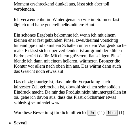
Moment erschreckend dunkel aus, lässt sich aber toll
verblenden.
Ich verwende ihn im Winter genau so wie im Sommer fast
täglich und habe generell helle-mittlere Haut.
Ein schönes Ergebnis bekomme ich wenn ich mit einem
kleinen eher fest gebunden Pinsel zwei/dreimal vorsichtig
hineindippe und damit ein Schatten unter dem Wangenknoche
male. Er lässt sich super verblenden ist aufgrund der kühlen
Farbe perfekt dafür. Mit einem größeren, flauschigen Pinsel
blende ich dann mit einem helleren, wärmeren Bronzer die
Kontur vor allem nach oben hin aus. Das wärmt dann auch
das Gesicht noch etwas auf.
Das einzig traurige ist, dass mir die Verpackung nach
kürzester Zeit gebrochen ist, obwohl sie einen sehr soliden
Eindruck macht. Da mir das Produkt nicht hinuntergefallen ist
oä. gehe ich davon aus, dass das Plastik-Scharnier etwas
schleißig verarbeitet war.
War diese Bewertung für dich hilfreich?
(11)
(1)
Ja
Nein
Sevval