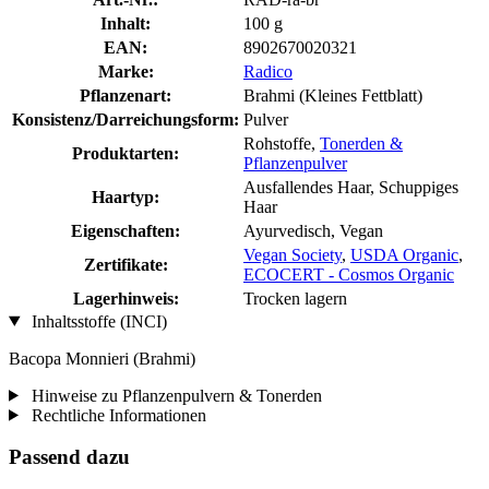
Inhalt:
100 g
EAN:
8902670020321
Marke:
Radico
Pflanzenart:
Brahmi (Kleines Fettblatt)
Konsistenz/Darreichungsform:
Pulver
Rohstoffe,
Tonerden &
Produktarten:
Pflanzenpulver
Ausfallendes Haar, Schuppiges
Haartyp:
Haar
Eigenschaften:
Ayurvedisch, Vegan
Vegan Society
,
USDA Organic
,
Zertifikate:
ECOCERT - Cosmos Organic
Lagerhinweis:
Trocken lagern
Inhaltsstoffe (INCI)
Bacopa Monnieri (Brahmi)
Hinweise zu Pflanzenpulvern & Tonerden
Rechtliche Informationen
Passend dazu