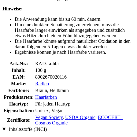
Hinweise:
Die Anwendung kann bis zu 60 min. dauern.
Um eine dunklere Schattierung zu erreichen, muss die
Haarfarbe länger einwirken als angegeben und zusätzlich
etwas Hitze durch einen Föhn hinzugegeben werden.
Die Haarfarbe könnte aufgrund natürlicher Oxidation in den
darauffolgenden 5 Tagen etwas dunkler werden.
Ergebnisse können je nach Haarfarbe variieren.
Art.-Nr.:
RAD-ra-hbr
Inhalt:
100 g
EAN:
8902670020116
Marke:
Radico
Farbtöne:
Braun, Hellbraun
Produktarten:
Haarfarben
Haartyp:
Für jeden Haartyp
Eigenschaften:
Unisex, Vegan
Vegan Society
,
USDA Organic
,
ECOCERT -
Zertifikate:
Cosmos Organic
Inhaltsstoffe (INCI)