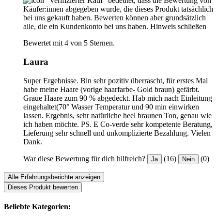
"Verifizierter Kauf“ bedeutet, dass die Bewertung von
Käufer:innen abgegeben wurde, die dieses Produkt tatsächlich
bei uns gekauft haben. Bewerten können aber grundsätzlich
alle, die ein Kundenkonto bei uns haben.
Hinweis schließen
Bewertet mit 4 von 5 Sternen.
Laura
Super Ergebnisse. Bin sehr pozitiv überrascht, für erstes Mal
habe meine Haare (vorige haarfarbe- Gold braun) gefärbt.
Graue Haare zum 90 % abgedeckt. Hab mich nach Einleitung
eingehaltet(70° Wasser Temperatur und 90 min einwirken
lassen. Ergebnis, sehr natürliche heel braunen Ton, genau wie
ich haben möchte. PS. E Co-verde sehr kompetente Beratung,
Lieferung sehr schnell und unkomplizierte Bezahlung. Vielen
Dank.
War diese Bewertung für dich hilfreich?
(16)
(0)
Ja
Nein
Alle Erfahrungsberichte anzeigen
Dieses Produkt bewerten
Beliebte Kategorien: