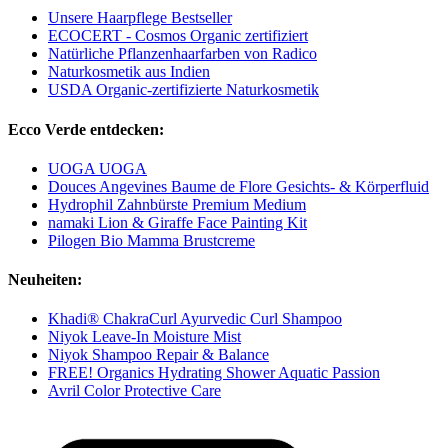
Unsere Haarpflege Bestseller
ECOCERT - Cosmos Organic zertifiziert
Natürliche Pflanzenhaarfarben von Radico
Naturkosmetik aus Indien
USDA Organic-zertifizierte Naturkosmetik
Ecco Verde entdecken:
UOGA UOGA
Douces Angevines Baume de Flore Gesichts- & Körperfluid
Hydrophil Zahnbürste Premium Medium
namaki Lion & Giraffe Face Painting Kit
Pilogen Bio Mamma Brustcreme
Neuheiten:
Khadi® ChakraCurl Ayurvedic Curl Shampoo
Niyok Leave-In Moisture Mist
Niyok Shampoo Repair & Balance
FREE! Organics Hydrating Shower Aquatic Passion
Avril Color Protective Care