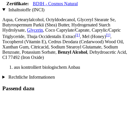
Zertifikate:
BDIH - Cosmos Natural
Inhaltsstoffe (INCI)
Aqua, Cetearylalcohol, Octyldodecanol, Glyceryl Stearate Se,
Butyrospermum Parkii (Shea) Butter, Hydrogenated Starch
Hydrolysate,
Glycerin
, Coco Caprylate/Caprate, Caprylic/Capric
[1]
[1]
Triglyceride, Thuja Occidentalis Extract
, Mel (Honey)
,
Tocopherol (Vitamin E), Cedrus Deodara (Cedarwood) Wood Oil,
Xanthan Gum, Citricacid, Sodium Stearoyl Glutamate, Sodium
Benzoate, Potassium Sorbate,
Benzyl Alcohol
, Dehydroacetic Acid,
CI 77492 (Iron Oxide)
aus kontrolliert biologischem Anbau
Rechtliche Informationen
Passend dazu