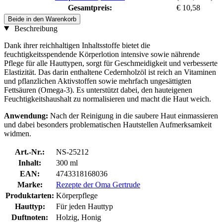
Gesamtpreis:
€ 10,58
Beide in den Warenkorb
Beschreibung
Dank ihrer reichhaltigen Inhaltsstoffe bietet die
feuchtigkeitsspendende Körperlotion intensive sowie nährende
Pflege für alle Hauttypen, sorgt für Geschmeidigkeit und verbesserte
Elastizität. Das darin enthaltene Cedernholzöl ist reich an Vitaminen
und pflanzlichen Aktivstoffen sowie mehrfach ungesättigten
Fettsäuren (Omega-3). Es unterstützt dabei, den hauteigenen
Feuchtigkeitshaushalt zu normalisieren und macht die Haut weich.
Anwendung:
Nach der Reinigung in die saubere Haut einmassieren
und dabei besonders problematischen Hautstellen Aufmerksamkeit
widmen.
Art.-Nr.:
NS-25212
Inhalt:
300 ml
EAN:
4743318168036
Marke:
Rezepte der Oma Gertrude
Produktarten:
Körperpflege
Hauttyp:
Für jeden Hauttyp
Duftnoten:
Holzig, Honig