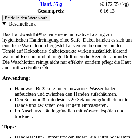
Hanf, 55 g
(€ 172,55 / kg)
Gesamtpreis:
€ 16,13
Beide in den Warenkorb
Beschreibung
Das HandwashBit® ist eine neue innovative Lösung zur
hygienischen Handreinigung ohne Seife. Dabei handelt es sich um
eine feste Waschlotion hergestellt aus einem besonders milden
Tensid auf Kokosbasis. Salbeiextrakte wirken zusätzlich klärend,
während Rosenöl und blumige Duftnoten die Rezeptur abrunden.
Die Waschlotion reinigt nicht nur effektiv, sondern pflegt die Haut
auch mit wertvollen Ölen.
Anwendung:
HandwashBit® kurz unter lauwarmes Wasser halten,
anfeuchten und zwischen den Händen aufschäumen.
Den Schaum für mindestens 20 Sekunden gründlich in die
Hände und zwischen den Fingern einmassieren.
Im Anschluss Hände gründlich mit Wasser abspülen und
trocknen.
Tipps:
HandwashBit® immer trocken lagern, ein Luffa Schwamm