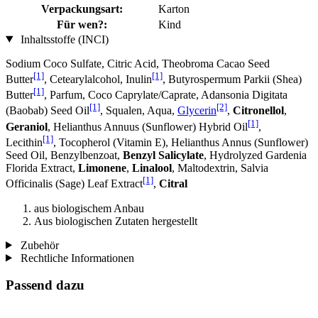
Verpackungsart:
Karton
Für wen?:
Kind
Inhaltsstoffe (INCI)
Sodium Coco­ Sulfate, Citric Acid, Theobroma Cacao Seed
[1]
[1]
Butter
, Cetearylalcohol, Inulin
, Butyrospermum Parkii (Shea)
[1]
Butter
, Parfum, Coco Caprylate/Caprate, Adansonia Digitata
[1]
[2]
(Baobab) Seed Oil
, Squalen, Aqua,
Glycerin
,
Citronellol
,
[1]
Geraniol
, Helianthus Annuus (Sunflower) Hybrid Oil
,
[1]
Lecithin
, Tocopherol (Vitamin E), Helianthus Annus (Sunflower)
Seed Oil, Benzylbenzoat,
Benzyl Salicylate
, Hydrolyzed Gardenia
Florida Extract,
Limonene
,
Linalool
, Maltodextrin, Salvia
[1]
Officinalis (Sage) Leaf Extract
,
Citral
aus biologischem Anbau
Aus biologischen Zutaten hergestellt
Zubehör
Rechtliche Informationen
Passend dazu