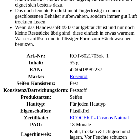
eignet sich bestens dazu.
Das noch feuchte Produkt nicht längerfristig in einem
geschlossenen Behälter aufbewahren, sondern immer gut Luft
trocknen lassen.
Wenn das HandwashBit® fast aufgebraucht ist und nur noch
kleine Reststücke übrig sind, diese einfach in etwas warmem
Wasser auflösen und in flüssiger Form zum Händewaschen
benutzen.
Art.-Nr.:
ROT-6021705ok_1
Inhalt:
55 g
EAN:
4260418982237
Marke:
Rosenrot
Seifen-Konsistenz:
Fest
Konsistenz/Darreichungsform:
Feststoff
Produktarten:
Seifen
Hauttyp:
Für jeden Hauttyp
Eigenschaften:
Plastikfrei
Zertifikate:
ECOCERT - Cosmos Natural
PAO:
18 Monate
Kühl, trocken & lichtgeschützt
Lagerhinweis:
lagern, Vor Feuchte schützen