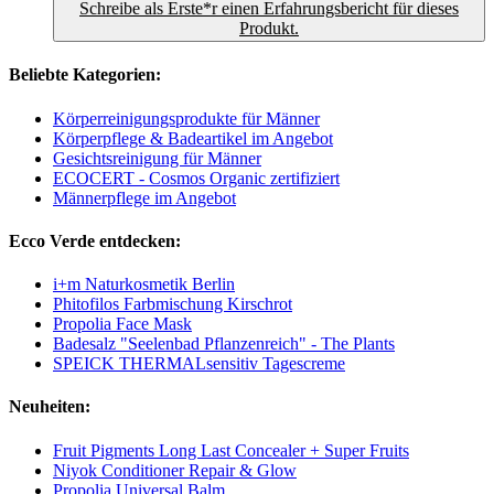
Schreibe als Erste*r einen Erfahrungsbericht für dieses
Produkt.
Beliebte Kategorien:
Körperreinigungsprodukte für Männer
Körperpflege & Badeartikel im Angebot
Gesichtsreinigung für Männer
ECOCERT - Cosmos Organic zertifiziert
Männerpflege im Angebot
Ecco Verde entdecken:
i+m Naturkosmetik Berlin
Phitofilos Farbmischung Kirschrot
Propolia Face Mask
Badesalz "Seelenbad Pflanzenreich" - The Plants
SPEICK THERMALsensitiv Tagescreme
Neuheiten:
Fruit Pigments Long Last Concealer + Super Fruits
Niyok Conditioner Repair & Glow
Propolia Universal Balm