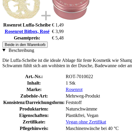
Rosenrot Luffa-Scheibe
€ 1,49
Rosenrot Bitbox, Rosé
€ 3,99
Gesamtpreis:
€ 5,48
Beide in den Warenkorb
Beschreibung
Die Luffa-Scheibe ist die ideale Ablage für feste Kosmetik wie Sham
Schwamm fühlt sich am wohlsten in der Dusche, Badewanne oder a
Art.-Nr.:
ROT-7010022
Inhalt:
1 Stk
Marke:
Rosenrot
Zubehör-Art:
Mehrweg-Produkt
Konsistenz/Darreichungsform:
Feststoff
Produktarten:
Naturschwämme
Eigenschaften:
Plastikfrei, Vegan
Zertifikate:
Vegan ohne Zertifikat
Pflegehinweis:
Maschinenwäsche bei 40 °C