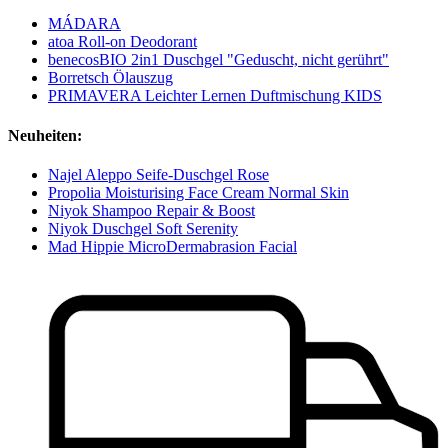
MÁDARA
atoa Roll-on Deodorant
benecosBIO 2in1 Duschgel "Geduscht, nicht gerührt"
Borretsch Ölauszug
PRIMAVERA Leichter Lernen Duftmischung KIDS
Neuheiten:
Najel Aleppo Seife-Duschgel Rose
Propolia Moisturising Face Cream Normal Skin
Niyok Shampoo Repair & Boost
Niyok Duschgel Soft Serenity
Mad Hippie MicroDermabrasion Facial