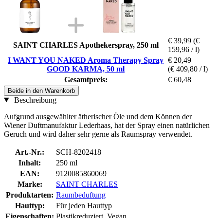
€ 39,99
(€
SAINT CHARLES Apothekerspray, 250 ml
159,96 / l)
I WANT YOU NAKED Aroma Therapy Spray
€ 20,49
GOOD KARMA, 50 ml
(€ 409,80 / l)
Gesamtpreis:
€ 60,48
Beide in den Warenkorb
Beschreibung
Aufgrund ausgewählter ätherischer Öle und dem Können der
Wiener Duftmanufaktur Lederhaas, hat der Spray einen natürlichen
Geruch und wird daher sehr gerne als Raumspray verwendet.
Art.-Nr.:
SCH-8202418
Inhalt:
250 ml
EAN:
9120085860069
Marke:
SAINT CHARLES
Produktarten:
Raumbeduftung
Hauttyp:
Für jeden Hauttyp
Eigenschaften:
Plastikreduziert, Vegan