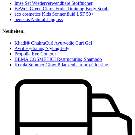
Imse Set Wiederverwendbare Stofftücher
BeWell Green Citrus Fruits Draining Body Scrub
eco cosmetics Kids Sonnenfluid LSF 50+
benecos Natural Lipgloss
Neuheiten:
Khadi® ChakraCurl Ayurvedic Curl Gel
Avril Hydrating Styling Jelly
Propolia Eye Contour
BEMA COSMETICI Restructuring Shampoo
Kerala Summer Glow Pflanzenhaarfarb-Glossing