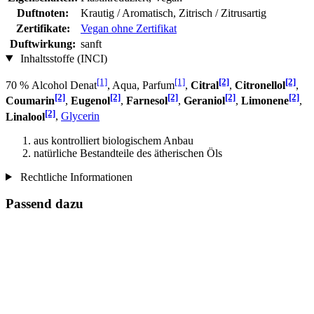
Duftnoten:
Krautig / Aromatisch, Zitrisch / Zitrusartig
Zertifikate:
Vegan ohne Zertifikat
Duftwirkung:
sanft
Inhaltsstoffe (INCI)
[1]
[1]
[2]
[2]
70 % Alcohol Denat
, Aqua, Parfum
,
Citral
,
Citronellol
,
[2]
[2]
[2]
[2]
[2]
Coumarin
,
Eugenol
,
Farnesol
,
Geraniol
,
Limonene
,
[2]
Linalool
,
Glycerin
aus kontrolliert biologischem Anbau
natürliche Bestandteile des ätherischen Öls
Rechtliche Informationen
Passend dazu