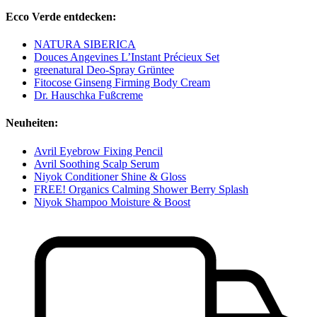
Ecco Verde entdecken:
NATURA SIBERICA
Douces Angevines L’Instant Précieux Set
greenatural Deo-Spray Grüntee
Fitocose Ginseng Firming Body Cream
Dr. Hauschka Fußcreme
Neuheiten:
Avril Eyebrow Fixing Pencil
Avril Soothing Scalp Serum
Niyok Conditioner Shine & Gloss
FREE! Organics Calming Shower Berry Splash
Niyok Shampoo Moisture & Boost