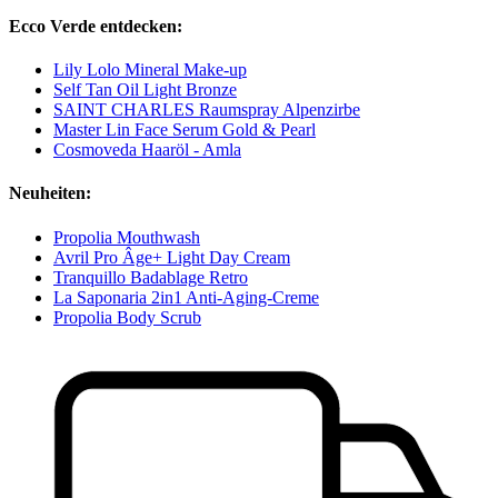
Ecco Verde entdecken:
Lily Lolo Mineral Make-up
Self Tan Oil Light Bronze
SAINT CHARLES Raumspray Alpenzirbe
Master Lin Face Serum Gold & Pearl
Cosmoveda Haaröl - Amla
Neuheiten:
Propolia Mouthwash
Avril Pro Âge+ Light Day Cream
Tranquillo Badablage Retro
La Saponaria 2in1 Anti-Aging-Creme
Propolia Body Scrub