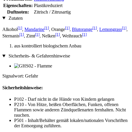
Eigenschaften:
Plastikreduziert
Duftnoten:
Zitrisch / Zitrusartig
Zutaten
[1]
[1]
[1]
[1]
[1]
Alkohol
,
Mandarine
, Orange
,
Blutorange
,
Lemongrass
,
[1]
[1]
[1]
[1]
Sternanis
, Zimt
, Nelken
, Weihrauch
aus kontrolliert biologischem Anbau
Sicherheits- & Gefahrenhinweise
Signalwort: Gefahr
Sicherheitshinweise:
P102 - Darf nicht in die Hände von Kindern gelangen
P210 - Von Hitze, heißen Oberflächen, Funken, offenen
Flammen sowie anderen Zündquellenarten fernhalten. Nicht
rauchen.
P501 - Inhalt/Behälter gemäß lokalen/nationalen Vorschriften
der Entsorgung zuführen.