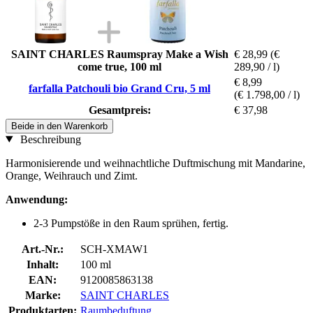
SAINT CHARLES Raumspray Make a Wish
€ 28,99
(€
come true, 100 ml
289,90 / l)
€ 8,99
farfalla Patchouli bio Grand Cru, 5 ml
(€ 1.798,00 / l)
Gesamtpreis:
€ 37,98
Beide in den Warenkorb
Beschreibung
Harmonisierende und weihnachtliche Duftmischung mit Mandarine,
Orange, Weihrauch und Zimt.
Anwendung:
2-3 Pumpstöße in den Raum sprühen, fertig.
Art.-Nr.:
SCH-XMAW1
Inhalt:
100 ml
EAN:
9120085863138
Marke:
SAINT CHARLES
Produktarten:
Raumbeduftung