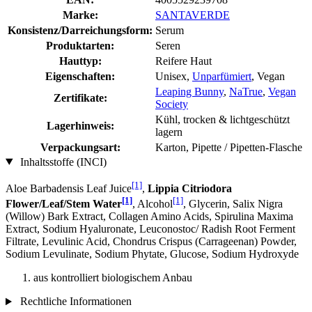
Marke:
SANTAVERDE
Konsistenz/Darreichungsform:
Serum
Produktarten:
Seren
Hauttyp:
Reifere Haut
Eigenschaften:
Unisex,
Unparfümiert
, Vegan
Leaping Bunny
,
NaTrue
,
Vegan
Zertifikate:
Society
Kühl, trocken & lichtgeschützt
Lagerhinweis:
lagern
Verpackungsart:
Karton, Pipette / Pipetten-Flasche
Inhaltsstoffe (INCI)
[1]
Aloe Barbadensis Leaf Juice
,
Lippia Citriodora
[1]
[1]
Flower/Leaf/Stem Water
, Alcohol
, Glycerin, Salix Nigra
(Willow) Bark Extract, Collagen Amino Acids, Spirulina Maxima
Extract, Sodium Hyaluronate, Leuconostoc/ Radish Root Ferment
Filtrate, Levulinic Acid, Chondrus Crispus (Carrageenan) Powder,
Sodium Levulinate, Sodium Phytate, Glucose, Sodium Hydroxyde
aus kontrolliert biologischem Anbau
Rechtliche Informationen