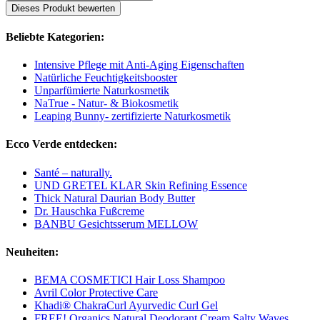
Dieses Produkt bewerten
Beliebte Kategorien:
Intensive Pflege mit Anti-Aging Eigenschaften
Natürliche Feuchtigkeitsbooster
Unparfümierte Naturkosmetik
NaTrue - Natur- & Biokosmetik
Leaping Bunny- zertifizierte Naturkosmetik
Ecco Verde entdecken:
Santé – naturally.
UND GRETEL KLAR Skin Refining Essence
Thick Natural Daurian Body Butter
Dr. Hauschka Fußcreme
BANBU Gesichtsserum MELLOW
Neuheiten:
BEMA COSMETICI Hair Loss Shampoo
Avril Color Protective Care
Khadi® ChakraCurl Ayurvedic Curl Gel
FREE! Organics Natural Deodorant Cream Salty Waves