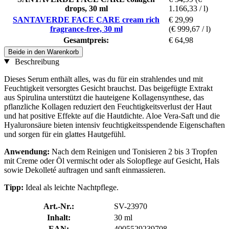
drops, 30 ml
1.166,33 / l)
SANTAVERDE FACE CARE cream rich
€ 29,99
fragrance-free, 30 ml
(€ 999,67 / l)
Gesamtpreis:
€ 64,98
Beide in den Warenkorb
Beschreibung
Dieses Serum enthält alles, was du für ein strahlendes und mit
Feuchtigkeit versorgtes Gesicht brauchst. Das beigefügte Extrakt
aus Spirulina unterstützt die hauteigene Kollagensynthese, das
pflanzliche Kollagen reduziert den Feuchtigkeitsverlust der Haut
und hat positive Effekte auf die Hautdichte. Aloe Vera-Saft und die
Hyaluronsäure bieten intensiv feuchtigkeitsspendende Eigenschaften
und sorgen für ein glattes Hautgefühl.
Anwendung:
Nach dem Reinigen und Tonisieren 2 bis 3 Tropfen
mit Creme oder Öl vermischt oder als Solopflege auf Gesicht, Hals
sowie Dekolleté auftragen und sanft einmassieren.
Tipp:
Ideal als leichte Nachtpflege.
Art.-Nr.:
SV-23970
Inhalt:
30 ml
EAN:
4005529239708