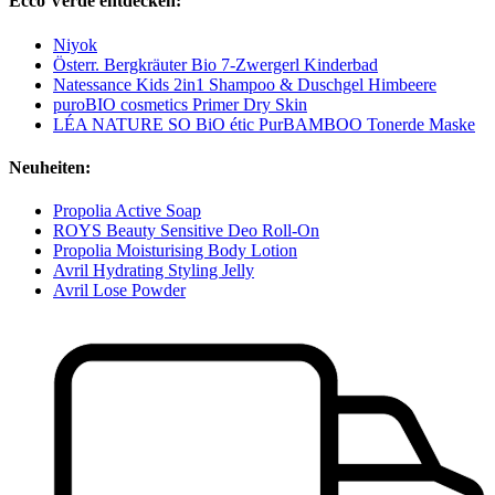
Ecco Verde entdecken:
Niyok
Österr. Bergkräuter Bio 7-Zwergerl Kinderbad
Natessance Kids 2in1 Shampoo & Duschgel Himbeere
puroBIO cosmetics Primer Dry Skin
LÉA NATURE SO BiO étic PurBAMBOO Tonerde Maske
Neuheiten:
Propolia Active Soap
ROYS Beauty Sensitive Deo Roll-On
Propolia Moisturising Body Lotion
Avril Hydrating Styling Jelly
Avril Lose Powder