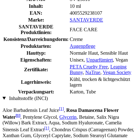
Inhalt:
10 ml
EAN:
4005529238107
Marke:
SANTAVERDE
SANTAVERDE
FACE CARE
Produktlinien:
Konsistenz/Darreichungsform:
Creme
Produktarten:
Augenpflege
Hauttyp:
Normale Haut, Sensible Haut
Eigenschaften:
Unisex,
Unparfümiert
, Vegan
PETA Cruelty Free
,
Leaping
Zertifikate:
Bunny
,
NaTrue
,
Vegan Society
Kühl, trocken & lichtgeschützt
Lagerhinweis:
lagern
Verpackungsart:
Karton, Tube
Inhaltsstoffe (INCI)
[1]
Aloe Barbadensis Leaf Juice
,
Rosa Damascena Flower
[1]
Water
, Pentylene Glycol,
Glycerin
, Betaine, Salix Nigra
(Willow) Bark Extract, Aqua, Sodium Hyaluronate, Camelia
[1]
Sinensis Leaf Extract
, Chondrus Crispus (Carrageenan) Powder,
Xanthan Gum, Glyceryl Caprylate, Sodium Stearoyl Glutamate