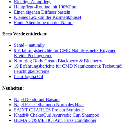
Richtige Zahnpflege
Hautpflege-Routine mit 100%Pure
Einen eigenen Diffuser basteln
Kleines Lexikon der Kosmetikpinsel
Finde Abendruhe mit der Natur
Ecco Verde entdecken:
Santé – naturally.
9 Erfahrungsberichte für CMD Naturkosmetik Rügener
Kreide Peelingcreme
Nurturing Body Cream Blackberry & Blueberry
19 Erfahrungsberichte für CMD Naturkosmetik Teebaumöl
Feuchtigkeitscreme
fushi Jojoba Oil
Neuheiten:
Najel Deodorant-Balsam
Najel Festes Shampoo Normales Haar
SAINT CHARLES Protein Synbiotic
Khadi® ChakraCurl Ayurvedic Curl Shampoo
BEMA COSMETICI Anti-Frizz Conditioner