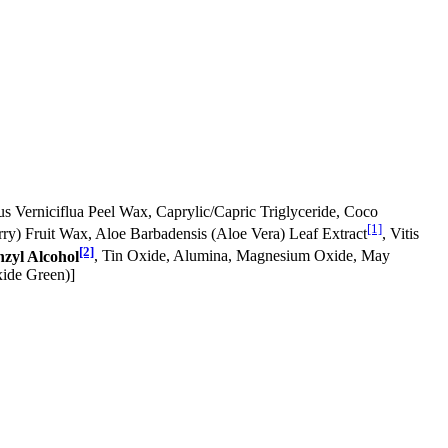
us Verniciflua Peel Wax, Caprylic/Capric Triglyceride, Coco
[1]
rry) Fruit Wax, Aloe Barbadensis (Aloe Vera) Leaf Extract
, Vitis
[2]
zyl Alcohol
, Tin Oxide, Alumina, Magnesium Oxide, May
xide Green)]