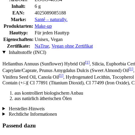
Inhalt:
6 g
EAN:
4025089085188
Marke:
Santé – naturally.
Produktarten:
Make-up
Hauttyp:
Für jeden Hauttyp
Eigenschaften:
Unisex, Vegan
Zertifikate:
NaTrue
,
Vegan ohne Zertifikat
Inhaltsstoffe (INCI)
[1]
Helianthus Annuus (Sunflower) Hybrid Oil
, Silicia, Euphorbia Ce
[1]
Caprylate/Caprate, Prunus Amygdalus Dulcis (Sweet Almond) Oil
[1]
Vinifera Seed Oil, Canola Oil
, Hydrogenated Lecithin, Tocopherol
Contain (+/-)[ CI 77891 (Titanium Dioxid), CI 77499 (Iron Oxide),
aus kontrolliert biologischem Anbau
aus natürlich ätherischen Ölen
Hersteller-Hinweis
Rechtliche Informationen
Passend dazu