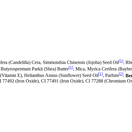
[1]
rifera (Candelilla) Cera, Simmondsia Chinensis (Jojoba) Seed Oil
, Rh
[1]
, Butyrospermum Parkii (Shea) Butter
, Mica, Myrica Cerifera (Baybe
[1]
[2]
 (Vitamin E), Helianthus Annus (Sunflower) Seed Oil
, Parfum
,
Ben
 CI 77492 (Iron Oxide), CI 77491 (Iron Oxide), CI 77288 (Chromium O