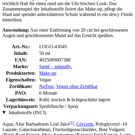
reichlich Halt für einen rund um die Uhr frischen Look. Das
Zusammenspiel der Inhaltsstoffe fixiert das Make-up, pflegt die
Haut und spendet antioxidativen Schutz während es ein dewy Finish
hinterlässt.
Anwendung:
Aus einer Entfernung von 20 cm bei geschlossenen
Augen und geschlossenem Mund auf das Gesicht sprühen.
Art.-Nr.:
LOGO-43049
Inhalt:
50 ml
EAN:
4025089007388
Marke:
Santé – naturally.
Produktarten:
Make-up
Eigenschaften:
Vegan
Zertifikate:
NaTrue
,
Vegan ohne Zertifikat
PAO:
6 Monate
Lagerhinweis:
Kühl, trocken & lichtgeschützt lagern
Verpackungsart:
Sprühflasche / Spray
Inhaltsstoffe (INCI)
[1]
Aqua, Aloe Barbadensis Leaf Juice
,
Glycerin
, Polyglyceryl -10
Laurate, Galactoarabinan, Fructooligosaccharides, Beta Vulgaris
(Beet) Root Extract, Musa Sapientum (Banana) Fruit Extract, Lactic