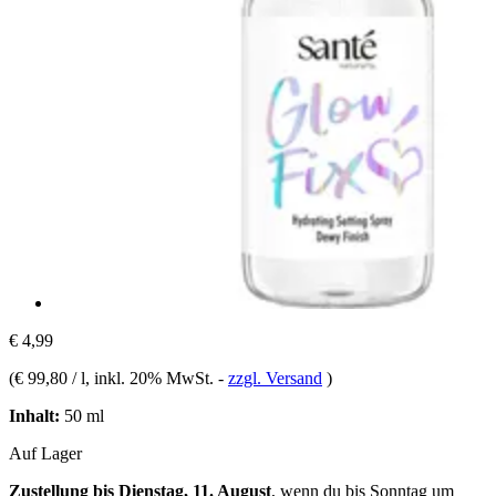
€ 4,99
(
€ 99,80 / l
, inkl. 20% MwSt.
-
zzgl. Versand
)
Inhalt:
50 ml
Auf Lager
Zustellung bis Dienstag, 11. August
, wenn du bis
Sonntag um