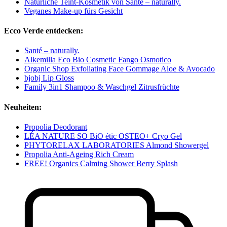
Natürliche Teint-Kosmetik von Santé – naturally.
Veganes Make-up fürs Gesicht
Ecco Verde entdecken:
Santé – naturally.
Alkemilla Eco Bio Cosmetic Fango Osmotico
Organic Shop Exfoliating Face Gommage Aloe & Avocado
bjobj Lip Gloss
Family 3in1 Shampoo & Waschgel Zitrusfrüchte
Neuheiten:
Propolia Deodorant
LÉA NATURE SO BiO étic OSTEO+ Cryo Gel
PHYTORELAX LABORATORIES Almond Showergel
Propolia Anti-Ageing Rich Cream
FREE! Organics Calming Shower Berry Splash