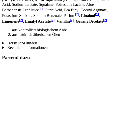
Acid, Sodium Lactate, Squalane, Potassium Lactate, Aloe
[1]
Barbadensis Leaf Juice
, Citric Acid, Pca Ethyl Cocoyl Arginate,
[2]
[2]
Potassium Sorbate, Sodium Benzoate, Parfum
,
Linalool
,
[2]
[2]
[2]
[2]
Limonene
,
Linalyl Acetate
,
Vanillin
,
Geranyl Acetate
aus kontrolliert biologischem Anbau
aus natürlich ätherischen Ölen
Hersteller-Hinweis
Rechtliche Informationen
Passend dazu