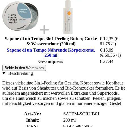
Sapone di un Tempo 3in1 Peeling Butter, Gurke
€ 12,35
(€
& Wassermelone (200 ml)
61,75 / l)
Sapone di un Tempo Nährende Körpercreme,
€ 15,09
250 ml
(€ 60,36 / l)
Gesamtpreis:
€ 27,44
Beide in den Warenkorb
Beschreibung
Dieses vielseitige 3in1-Peeling für Gesicht, Körper sowie Kopfhaut
wird auf Basis von Sheabutter und Bio-Rohrzucker formuliert. Es ist
außerdem angereichert mit wertvollen Extrakten und Superfoods,
um die Haut weich zu machen sowie zu schützen. Peelen, pflegen,
mit Feuchtigkeit versorgen und glätten in nur einer einzigen Geste!
Art.-Nr.:
SATEM-SCRUB01
Inhalt:
200 ml
EAN:
8056459846067