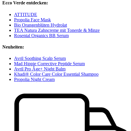
Ecco Verde entdecken:
ATTITUDE
Propolia Face Mask
Bio Orangenblüten Hydrolat
TEA Natura Zahncreme mit Tonerde & Minze
Rosental Organics BB Serum
Neuheiten:
Avril Soothing Scalp Serum
Mad Hippie Corrective Peptide Serum
Avril Pro Âge+ Night Balm
Khadi® Color Care Color Essential Shampoo
Propolia Night Cream