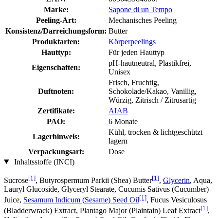
Marke:
Sapone di un Tempo
Peeling-Art:
Mechanisches Peeling
Konsistenz/Darreichungsform:
Butter
Produktarten:
Körperpeelings
Hauttyp:
Für jeden Hauttyp
pH-hautneutral, Plastikfrei,
Eigenschaften:
Unisex
Frisch, Fruchtig,
Duftnoten:
Schokolade/Kakao, Vanillig,
Würzig, Zitrisch / Zitrusartig
Zertifikate:
AIAB
PAO:
6 Monate
Kühl, trocken & lichtgeschützt
Lagerhinweis:
lagern
Verpackungsart:
Dose
Inhaltsstoffe (INCI)
[1]
[1]
Sucrose
, Butyrospermum Parkii (Shea) Butter
,
Glycerin
, Aqua,
Lauryl Glucoside, Glyceryl Stearate, Cucumis Sativus (Cucumber)
[1]
Juice,
Sesamum Indicum (Sesame) Seed Oil
, Fucus Vesiculosus
[1]
(Bladderwrack) Extract, Plantago Major (Plaintain) Leaf Extract
,