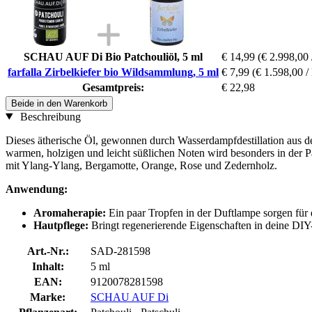
SCHAU AUF Di Bio Patchouliöl, 5 ml
€ 14,99
(€ 2.998,00 /
farfalla Zirbelkiefer bio Wildsammlung, 5 ml
€ 7,99
(€ 1.598,00 / 
Gesamtpreis:
€ 22,98
Beide in den Warenkorb
Beschreibung
Dieses ätherische Öl, gewonnen durch Wasserdampfdestillation aus de
warmen, holzigen und leicht süßlichen Noten wird besonders in der P
mit Ylang-Ylang, Bergamotte, Orange, Rose und Zedernholz.
Anwendung:
Aromaherapie:
Ein paar Tropfen in der Duftlampe sorgen fü
Hautpflege:
Bringt regenerierende Eigenschaften in deine DI
Art.-Nr.:
SAD-281598
Inhalt:
5 ml
EAN:
9120078281598
Marke:
SCHAU AUF Di