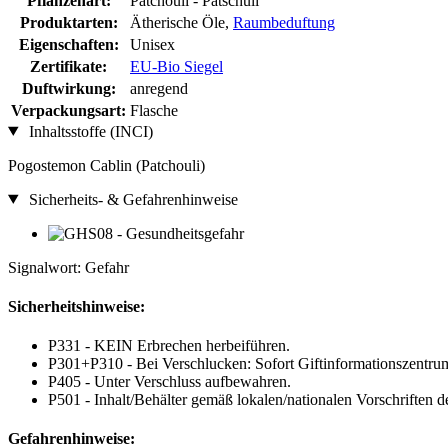
Pflanzenart:
Patchouli - Patschuli
Produktarten:
Ätherische Öle,
Raumbeduftung
Eigenschaften:
Unisex
Zertifikate:
EU-Bio Siegel
Duftwirkung:
anregend
Verpackungsart:
Flasche
Inhaltsstoffe (INCI)
Pogostemon Cablin (Patchouli)
Sicherheits- & Gefahrenhinweise
Signalwort: Gefahr
Sicherheitshinweise:
P331 - KEIN Erbrechen herbeiführen.
P301+P310 - Bei Verschlucken: Sofort Giftinformationszentrum
P405 - Unter Verschluss aufbewahren.
P501 - Inhalt/Behälter gemäß lokalen/nationalen Vorschriften 
Gefahrenhinweise: