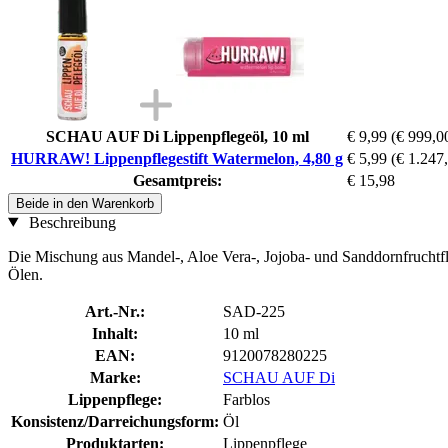
SCHAU AUF Di Lippenpflegeöl, 10 ml
€ 9,99
(€ 999,00
HURRAW! Lippenpflegestift Watermelon, 4,80 g
€ 5,99
(€ 1.247,
Gesamtpreis:
€ 15,98
Beide in den Warenkorb
Beschreibung
Die Mischung aus Mandel-, Aloe Vera-, Jojoba- und Sanddornfruchtfle
Ölen.
Art.-Nr.:
SAD-225
Inhalt:
10 ml
EAN:
9120078280225
Marke:
SCHAU AUF Di
Lippenpflege:
Farblos
Konsistenz/Darreichungsform:
Öl
Produktarten:
Lippenpflege