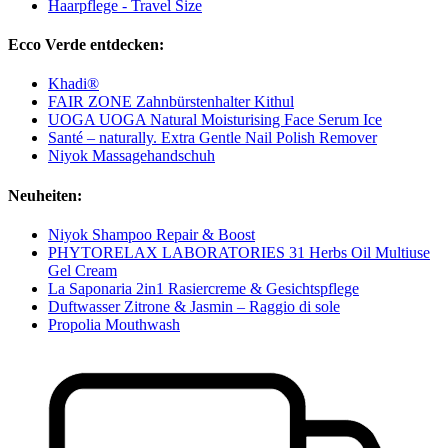
Haarpflege - Travel Size
Ecco Verde entdecken:
Khadi®
FAIR ZONE Zahnbürstenhalter Kithul
UOGA UOGA Natural Moisturising Face Serum Ice
Santé – naturally. Extra Gentle Nail Polish Remover
Niyok Massagehandschuh
Neuheiten:
Niyok Shampoo Repair & Boost
PHYTORELAX LABORATORIES 31 Herbs Oil Multiuse
Gel Cream
La Saponaria 2in1 Rasiercreme & Gesichtspflege
Duftwasser Zitrone & Jasmin – Raggio di sole
Propolia Mouthwash