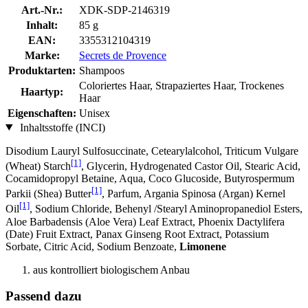
Art.-Nr.:
XDK-SDP-2146319
Inhalt:
85 g
EAN:
3355312104319
Marke:
Secrets de Provence
Produktarten:
Shampoos
Coloriertes Haar, Strapaziertes Haar, Trockenes
Haartyp:
Haar
Eigenschaften:
Unisex
Inhaltsstoffe (INCI)
Disodium Lauryl Sulfosuccinate, Cetearylalcohol, Triticum Vulgare
[1]
(Wheat) Starch
, Glycerin, Hydrogenated Castor Oil, Stearic Acid,
Cocamidopropyl Betaine, Aqua, Coco Glucoside, Butyrospermum
[1]
Parkii (Shea) Butter
, Parfum, Argania Spinosa (Argan) Kernel
[1]
Oil
, Sodium Chloride, Behenyl /Stearyl Aminopropanediol Esters,
Aloe Barbadensis (Aloe Vera) Leaf Extract, Phoenix Dactylifera
(Date) Fruit Extract, Panax Ginseng Root Extract, Potassium
Sorbate, Citric Acid, Sodium Benzoate,
Limonene
aus kontrolliert biologischem Anbau
Passend dazu