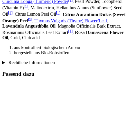
Curcuma Longa (Turmeric) Powder
, Pearl Powder, Tocopherol
[1]
(Vitamin E)
, Maltodextrin, Helianthus Annus (Sunflower) Seed
[1]
[1]
Oil
, Citrus Lemon Peel Oil
,
Citrus Aurantium Dulcis (Sweet
[1]
Orange) Peel
,
Thymus Vulgaris (Thyme) Flower/Leaf
,
Lavandula Angustifolia Oil
, Magnolia Officinalis Bark Extract,
[1]
Rosmarinus Officinalis Leaf Extract
,
Rosa Damascena Flower
Oil
, Gold, Citricacid
aus kontrolliert biologischem Anbau
hergestellt aus Bio-Rohstoffen
Rechtliche Informationen
Passend dazu