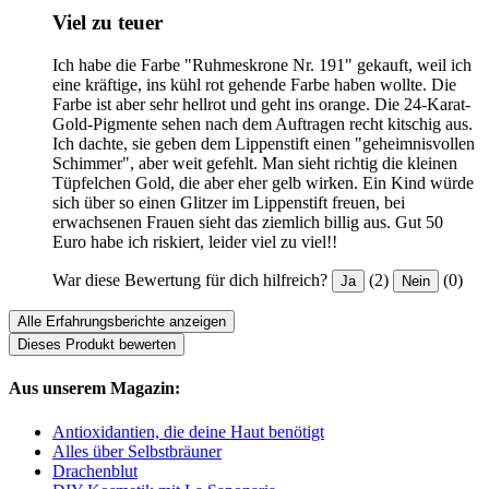
Viel zu teuer
Ich habe die Farbe "Ruhmeskrone Nr. 191" gekauft, weil ich
eine kräftige, ins kühl rot gehende Farbe haben wollte. Die
Farbe ist aber sehr hellrot und geht ins orange. Die 24-Karat-
Gold-Pigmente sehen nach dem Auftragen recht kitschig aus.
Ich dachte, sie geben dem Lippenstift einen "geheimnisvollen
Schimmer", aber weit gefehlt. Man sieht richtig die kleinen
Tüpfelchen Gold, die aber eher gelb wirken. Ein Kind würde
sich über so einen Glitzer im Lippenstift freuen, bei
erwachsenen Frauen sieht das ziemlich billig aus. Gut 50
Euro habe ich riskiert, leider viel zu viel!!
War diese Bewertung für dich hilfreich?
(2)
(0)
Ja
Nein
Alle Erfahrungsberichte anzeigen
Dieses Produkt bewerten
Aus unserem Magazin:
Antioxidantien, die deine Haut benötigt
Alles über Selbstbräuner
Drachenblut