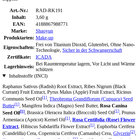
Art.-Nr.:
RAD-RK191
Inhalt:
3,60 g
EAN:
4188867988771
Marke:
Shaoyun
Produktarten:
Make-up
Frei von Titanium Dioxid, Glutenfrei, Ohne Nano-
Eigenschaften:
Technologie,
Sicher in der Schwangerschaft
Zertifikate:
ICADA
Bei Raumtemperatur lagern, Vor Licht und Wärme
Lagerhinweis:
schützen
Inhaltsstoffe (INCI)
Raphanus Sativus (Radish) Root Extract, Ribes Nigrum (Black
Currant) Fruit Extract, Pyrus Malus (Apple) Fruit Extract, Ricinus
[1]
Communis Seed Oil
,
Theobroma Grandiflorum (Cupuacu) Seed
[1]
Butter
, Mangifera Indica (Magno) Seed Butter,
Rosa Canina
[1]
[1]
Seed Oil
, Brassica Oleracea Italica (Broccoli) Seed Oil
, Prunus
[1]
Armeniaca (Apricot) Kernel Oil
,
Rosa Centifolia (Rose) Flower
[1]
Extract
, Hibiscus Sabdariffa Flower Extract
, Euphorbia Cerifera
[2]
(Candelilla) Cera, Copernicia Cerifera (Carnauba) Cera,
Glycerin
,
[1]