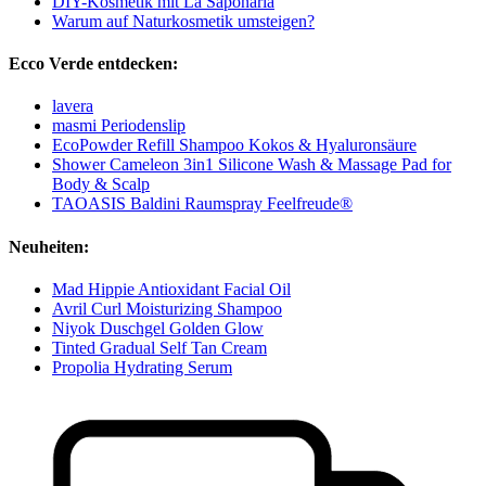
DIY-Kosmetik mit La Saponaria
Warum auf Naturkosmetik umsteigen?
Ecco Verde entdecken:
lavera
masmi Periodenslip
EcoPowder Refill Shampoo Kokos & Hyaluronsäure
Shower Cameleon 3in1 Silicone Wash & Massage Pad for
Body & Scalp
TAOASIS Baldini Raumspray Feelfreude®
Neuheiten:
Mad Hippie Antioxidant Facial Oil
Avril Curl Moisturizing Shampoo
Niyok Duschgel Golden Glow
Tinted Gradual Self Tan Cream
Propolia Hydrating Serum