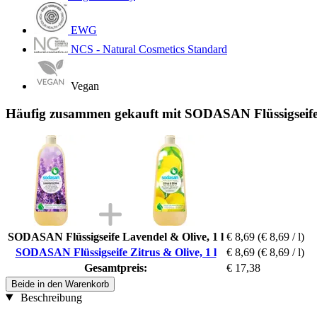
EWG
NCS - Natural Cosmetics Standard
Vegan
Häufig zusammen gekauft mit SODASAN Flüssigseife Z
SODASAN Flüssigseife Lavendel & Olive, 1 l
€ 8,69
(€ 8,69 / l)
SODASAN Flüssigseife Zitrus & Olive, 1 l
€ 8,69
(€ 8,69 / l)
Gesamtpreis:
€ 17,38
Beide in den Warenkorb
Beschreibung