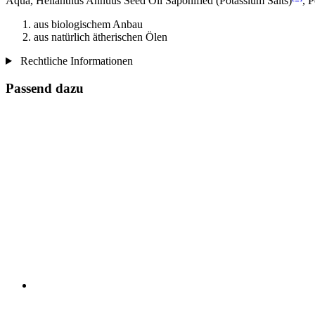
Aqua, Helianthus Annuus Seed Oil Saponified (Potassium Salts)
, 
aus biologischem Anbau
aus natürlich ätherischen Ölen
Rechtliche Informationen
Passend dazu