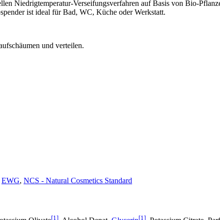
llen Niedrigtemperatur-Verseifungsverfahren auf Basis von Bio-Pflanzen
pspender ist ideal für Bad, WC, Küche oder Werkstatt.
aufschäumen und verteilen.
,
EWG
,
NCS - Natural Cosmetics Standard
[1]
[1]