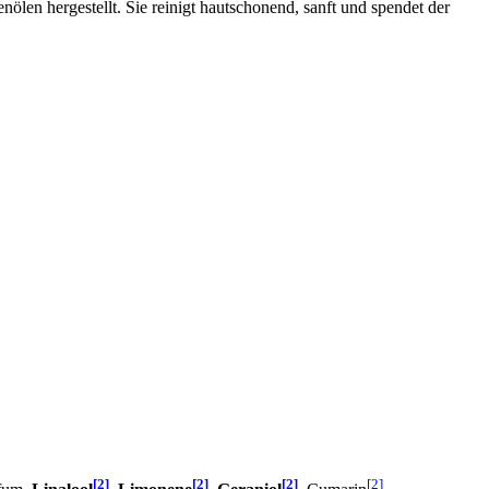
ölen hergestellt. Sie reinigt hautschonend, sanft und spendet der
[2]
[2]
[2]
[2]