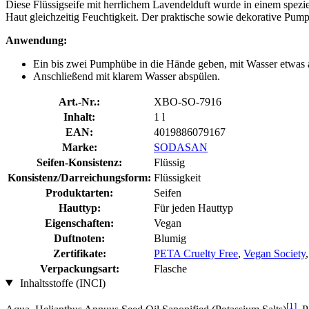
Diese Flüssigseife mit herrlichem Lavendelduft wurde in einem spezie
Haut gleichzeitig Feuchtigkeit. Der praktische sowie dekorative Pum
Anwendung:
Ein bis zwei Pumphübe in die Hände geben, mit Wasser etwas 
Anschließend mit klarem Wasser abspülen.
Art.-Nr.:
XBO-SO-7916
Inhalt:
1 l
EAN:
4019886079167
Marke:
SODASAN
Seifen-Konsistenz:
Flüssig
Konsistenz/Darreichungsform:
Flüssigkeit
Produktarten:
Seifen
Hauttyp:
Für jeden Hauttyp
Eigenschaften:
Vegan
Duftnoten:
Blumig
Zertifikate:
PETA Cruelty Free
,
Vegan Society
Verpackungsart:
Flasche
Inhaltsstoffe (INCI)
[1]