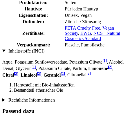
Produktarten:
Seifen
Hauttyp:
Für jeden Hauttyp
Eigenschaften:
Unisex, Vegan
Duftnoten:
Zitrisch / Zitrusartig
PETA Cruelty Free
,
Vegan
Zertifikate:
Society
,
EWG
,
NCS - Natural
Cosmetics Standard
Verpackungsart:
Flasche, Pumpflasche
Inhaltsstoffe (INCI)
[1]
Aqua, Potassium Sunflowerseedate, Potassium Olivate
, Alcohol
[1]
[2]
Denat, Glycerin
, Potassium Citrate, Parfum,
Limonene
,
[2]
[2]
[2]
[2]
Citral
,
Linalool
,
Geraniol
, Citronellal
Hergestellt mit Bio-Inhaltsstoffen
Bestandteil ätherischer Öle
Rechtliche Informationen
Passend dazu