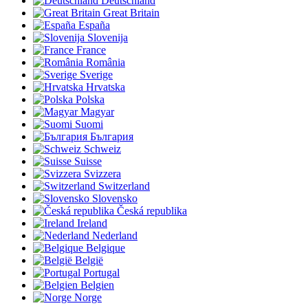
Deutschland
Great Britain
España
Slovenija
France
România
Sverige
Hrvatska
Polska
Magyar
Suomi
България
Schweiz
Suisse
Svizzera
Switzerland
Slovensko
Česká republika
Ireland
Nederland
Belgique
België
Portugal
Belgien
Norge