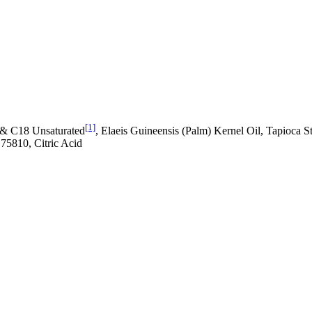
[1]
 & C18 Unsaturated
, Elaeis Guineensis (Palm) Kernel Oil, Tapioca S
 75810, Citric Acid