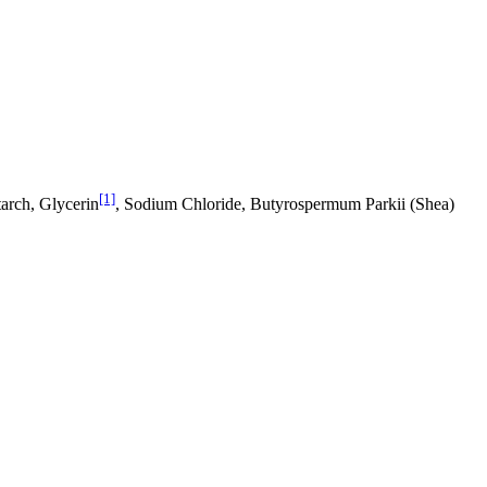
[1]
tarch, Glycerin
, Sodium Chloride, Butyrospermum Parkii (Shea)