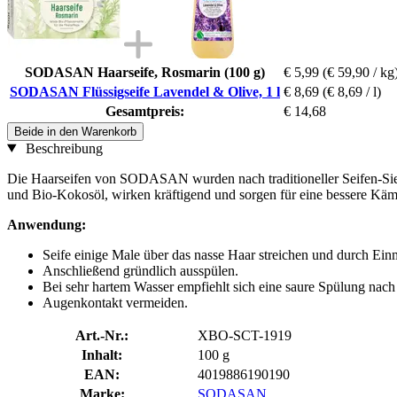
SODASAN Haarseife, Rosmarin (100 g)
€ 5,99
(€ 59,90 / kg
SODASAN Flüssigseife Lavendel & Olive, 1 l
€ 8,69
(€ 8,69 / l)
Gesamtpreis:
€ 14,68
Beide in den Warenkorb
Beschreibung
Die Haarseifen von SODASAN wurden nach traditioneller Seifen-Siede
und Bio-Kokosöl, wirken kräftigend und sorgen für eine bessere Käm
Anwendung:
Seife einige Male über das nasse Haar streichen und durch Ei
Anschließend gründlich ausspülen.
Bei sehr hartem Wasser empfiehlt sich eine saure Spülung nac
Augenkontakt vermeiden.
Art.-Nr.:
XBO-SCT-1919
Inhalt:
100 g
EAN:
4019886190190
Marke:
SODASAN