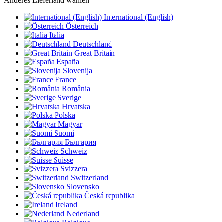
Anderes Lieferland wählen
International (English)
Österreich
Italia
Deutschland
Great Britain
España
Slovenija
France
România
Sverige
Hrvatska
Polska
Magyar
Suomi
България
Schweiz
Suisse
Svizzera
Switzerland
Slovensko
Česká republika
Ireland
Nederland