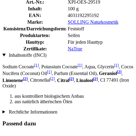
Art.-Nr.:
XPI-OES-29519
Inhalt:
100 g
EAN:
4031192295192
Marke:
SOLLING Naturkosmetik
Konsistenz/Darreichungsform:
Feststoff
Produktarten:
Seifen
Hauttyp:
Für jeden Hauttyp
Zertifikate:
NaTrue
Inhaltsstoffe (INCI)
[1]
[1]
[1]
Sodium Cocoate
, Potassium Cocoate
, Aqua, Glycerin
, Cocos
[1]
[2]
Nucifera (Coconut) Oil
, Parfum (Essential Oil),
Geraniol
,
[2]
[2]
[2]
[2]
Limonene
, Citronellal
,
Citral
,
Linalool
, CI 77491 (Iron
Oxide)
aus kontrolliert biologischem Anbau
aus natürlich ätherischen Ölen
Rechtliche Informationen
Passend dazu