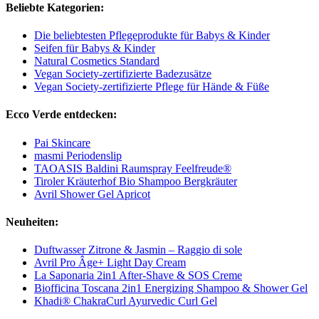
Beliebte Kategorien:
Die beliebtesten Pflegeprodukte für Babys & Kinder
Seifen für Babys & Kinder
Natural Cosmetics Standard
Vegan Society-zertifizierte Badezusätze
Vegan Society-zertifizierte Pflege für Hände & Füße
Ecco Verde entdecken:
Pai Skincare
masmi Periodenslip
TAOASIS Baldini Raumspray Feelfreude®
Tiroler Kräuterhof Bio Shampoo Bergkräuter
Avril Shower Gel Apricot
Neuheiten:
Duftwasser Zitrone & Jasmin – Raggio di sole
Avril Pro Âge+ Light Day Cream
La Saponaria 2in1 After-Shave & SOS Creme
Biofficina Toscana 2in1 Energizing Shampoo & Shower Gel
Khadi® ChakraCurl Ayurvedic Curl Gel