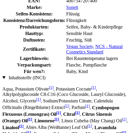
EAN:
4007547207400
Marke:
Sonett
Seifen-Konsistenz:
Flüssig
Konsistenz/Darreichungsform:
Flüssigkeit
Produktarten:
Seifen, Baby- & Kinderpflege
Hauttyp:
Sensible Haut
Duftnoten:
Fruchtig, Süß
Vegan Society
,
NCS - Natural
Zertifikate:
Cosmetics Standard
Lagerhinweis:
Bei Raumtemperatur lagern
Verpackungsart:
Flasche, Pumpflasche
Für wen?:
Baby, Kind
Inhaltsstoffe (INCI)
[1]
[1]
Aqua, Potassium Olivate
, Potassium Cocoate
,
Alkylpolyglucoside C8-C16 (Coco Glucoside, Lauryl Glucoside),
[1]
Alcohol, Glycerin
, Sodium/Potassium Citrate, Calendula
[1]
[1]
Officinalis (Ringelblume) Extract
, Parfum
,
Cymbopogon
[1]
[1]
Flexuosus (Lemongras) Oil
,
Citral
,
Citrus Sinensis
[1]
[1]
[1]
(Orange) Oil
,
Limonene
, Litsea Cubeba (May Chang) Oil
,
[1]
[1]
Linalool
, Abies Alba (Weißtanne) Leaf Oil
,
Lavandula
[1]
[1]