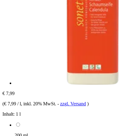
€ 7,99
(
€ 7,99 / l
, inkl. 20% MwSt.
-
zzgl. Versand
)
Inhalt:
1 l
200 ml