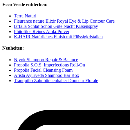
Ecco Verde entdecken:
Terra Naturi
Fleurance nature Elixir Royal Eye & Lip Contour Care
farfalla Schlaf Schön Gute Nacht Kissenspray
Phitofilos Reines Amla-Pulver
K-HAIR Natürliches Finish mit Flüssigkristallen
Neuheiten:
Niyok Shampoo Repair & Balance
Propolia S.O.S. Imperfections Roll-On
Propolia Facial Cleansing Foam
Arista Ayurveda Shampoo Bar Box
Tranquillo Zahnbürstenhalter Douceur Florale