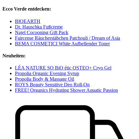
Ecco Verde entdecken:
BIOEARTH
Dr. Hauschka Fußcreme
Najel Cocooning Gift Pack
Faircense Räucherstäbchen Patchouli / Dream of Asia
BEMA COSMETICI White Aufhellender Toner
Neuheiten:
LÉA NATURE SO BiO étic OSTEO+ Cryo Gel
Propolia Organic Evening Syrup
Propolia Body & Massage Oil
ROYS Beauty Sensitive Deo Roll-On
FREE! Organics Hydrating Shower Aquatic Passion