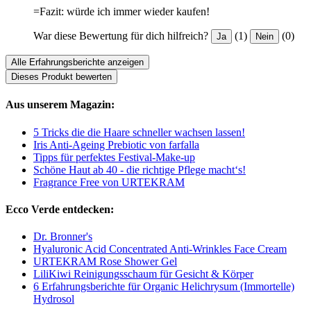
=Fazit: würde ich immer wieder kaufen!
War diese Bewertung für dich hilfreich?
(1)
(0)
Ja
Nein
Alle Erfahrungsberichte anzeigen
Dieses Produkt bewerten
Aus unserem Magazin:
5 Tricks die die Haare schneller wachsen lassen!
Iris Anti-Ageing Prebiotic von farfalla
Tipps für perfektes Festival-Make-up
Schöne Haut ab 40 - die richtige Pflege macht‘s!
Fragrance Free von URTEKRAM
Ecco Verde entdecken:
Dr. Bronner's
Hyaluronic Acid Concentrated Anti-Wrinkles Face Cream
URTEKRAM Rose Shower Gel
LiliKiwi Reinigungsschaum für Gesicht & Körper
6 Erfahrungsberichte für Organic Helichrysum (Immortelle)
Hydrosol