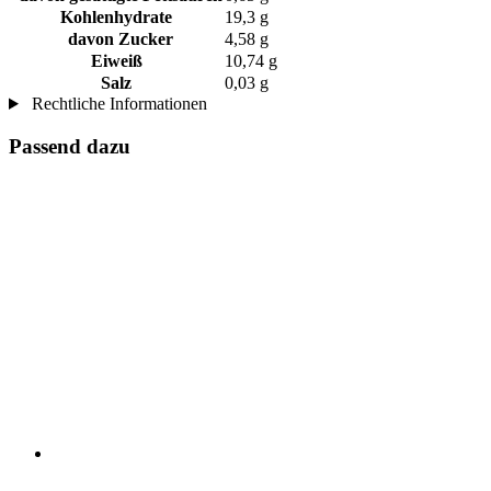
Kohlenhydrate
19,3 g
davon Zucker
4,58 g
Eiweiß
10,74 g
Salz
0,03 g
Rechtliche Informationen
Passend dazu