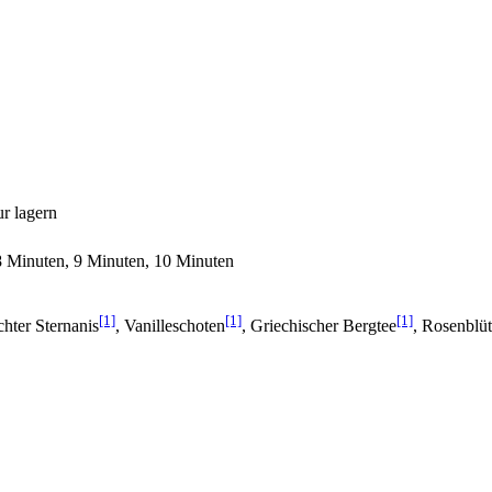
r lagern
8 Minuten, 9 Minuten, 10 Minuten
[1]
[1]
[1]
chter Sternanis
, Vanilleschoten
, Griechischer Bergtee
, Rosenblü