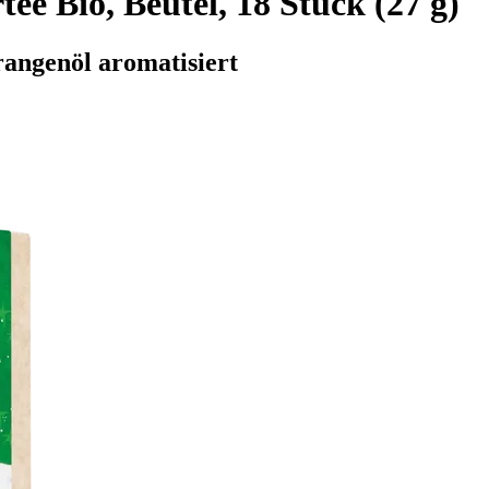
ee Bio, Beutel, 18 Stück (27 g)
angenöl aromatisiert