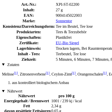
Art.-Nr.:
XPI-ST-02200
Inhalt:
27 g
EAN:
9004145022003
Marke:
Sonnentor
Konsistenz/Darreichungsform:
Tee im Beutel, Tee lose
Produktarten:
Tees & Teezubehör
Eigenschaften:
Plastikfrei
Zertifikate:
EU-Bio Siegel
Lagerhinweis:
Trocken lagern, Bei Raumtemperatu
Inhalt - Tees:
Teebeutel, Tee lose
Ziehzeit:
5 Minuten, 6 Minuten, 7 Minuten, 
Zutaten
[1]
[1]
[1]
[1]
Melisse
, Zitronenverbene
, Ceylon-Zimt
, Orangenschalen
, E
aus kontrolliert biologischem Anbau
Nährwert
Nährwert
pro 100 g
Energiegehalt / Brennwert
1001 / 239 kj / kcal
Fett
2,34 g
davon gesättigte Fettsäuren
0,65 g