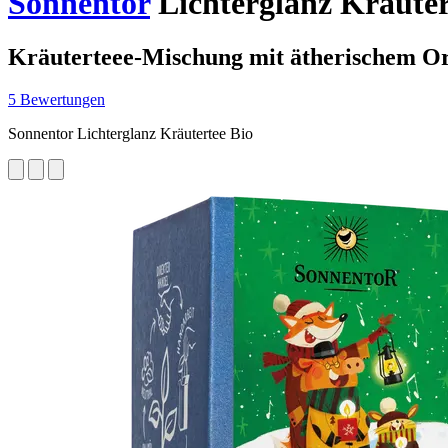
Sonnentor
Lichterglanz Kräutert
Kräuterteee-Mischung mit ätherischem Or
5 Bewertungen
Sonnentor Lichterglanz Kräutertee Bio