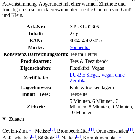
Adventstimmung. Abgerundet mit einer warmen Zimtnote und
fruchtig im Geschmack, verwöhnt der Tee die Gaumen von Groß
und Klein.
Art.-Nr.:
XPI-ST-02305
Inhalt:
27 g
EAN:
9004145023055
Marke:
Sonnentor
Konsistenz/Darreichungsform:
Tee im Beutel
Produktarten:
Tees & Teezubehör
Eigenschaften:
Plastikfrei, Vegan
EU-Bio Siegel
,
Vegan ohne
Zertifikate:
Zertifikat
Lagerhinweis:
Kühl & trocken lagern
Inhalt - Tees:
Teebeutel
5 Minuten, 6 Minuten, 7
Ziehzeit:
Minuten, 8 Minuten, 9 Minuten,
10 Minuten
Zutaten
[1]
[1]
[1]
[1]
Ceylon-Zimt
, Melisse
, Brombeerblätter
, Orangenschalen
,
[1]
[1]
[1]
[1]
Apfelscheiben
, Süßholz
, Nelken
, Kornblumen blau
,