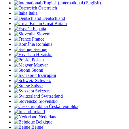
International (English)
Österreich
Italia
Deutschland
Great Britain
España
Slovenija
France
România
Sverige
Hrvatska
Polska
Magyar
Suomi
България
Schweiz
Suisse
Svizzera
Switzerland
Slovensko
Česká republika
Ireland
Nederland
Belgique
België