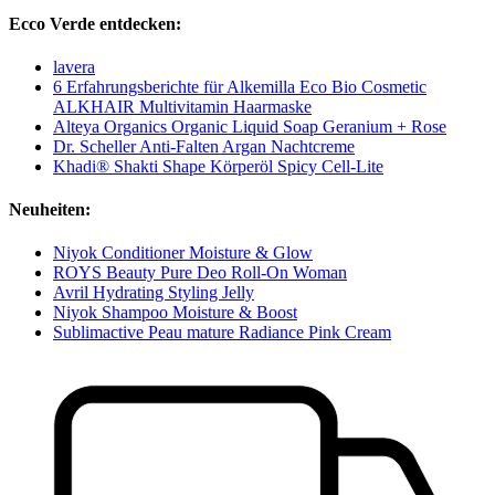
Ecco Verde entdecken:
lavera
6 Erfahrungsberichte für Alkemilla Eco Bio Cosmetic
ALKHAIR Multivitamin Haarmaske
Alteya Organics Organic Liquid Soap Geranium + Rose
Dr. Scheller Anti-Falten Argan Nachtcreme
Khadi® Shakti Shape Körperöl Spicy Cell-Lite
Neuheiten:
Niyok Conditioner Moisture & Glow
ROYS Beauty Pure Deo Roll-On Woman
Avril Hydrating Styling Jelly
Niyok Shampoo Moisture & Boost
Sublimactive Peau mature Radiance Pink Cream