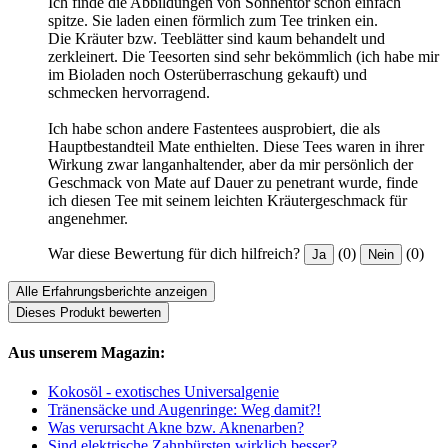
Ich finde die Abbildungen von Sonnentor schon einfach
spitze. Sie laden einen förmlich zum Tee trinken ein.
Die Kräuter bzw. Teeblätter sind kaum behandelt und
zerkleinert. Die Teesorten sind sehr bekömmlich (ich habe mir
im Bioladen noch Osterüberraschung gekauft) und
schmecken hervorragend.
Ich habe schon andere Fastentees ausprobiert, die als
Hauptbestandteil Mate enthielten. Diese Tees waren in ihrer
Wirkung zwar langanhaltender, aber da mir persönlich der
Geschmack von Mate auf Dauer zu penetrant wurde, finde
ich diesen Tee mit seinem leichten Kräutergeschmack für
angenehmer.
War diese Bewertung für dich hilfreich?
(0)
(0)
Ja
Nein
Alle Erfahrungsberichte anzeigen
Dieses Produkt bewerten
Aus unserem Magazin:
Kokosöl - exotisches Universalgenie
Tränensäcke und Augenringe: Weg damit?!
Was verursacht Akne bzw. Aknenarben?
Sind elektrische Zahnbürsten wirklich besser?