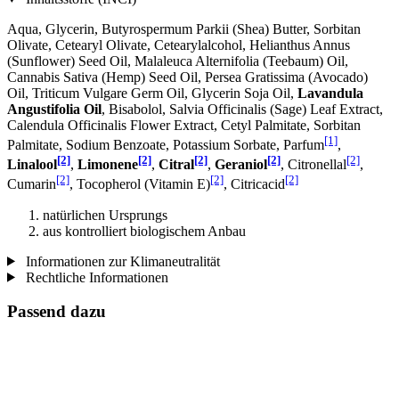
Aqua, Glycerin, Butyrospermum Parkii (Shea) Butter, Sorbitan
Olivate, Cetearyl Olivate, Cetearylalcohol, Helianthus Annus
(Sunflower) Seed Oil, Malaleuca Alternifolia (Teebaum) Oil,
Cannabis Sativa (Hemp) Seed Oil, Persea Gratissima (Avocado)
Oil, Triticum Vulgare Germ Oil, Glycerin Soja Oil,
Lavandula
Angustifolia Oil
, Bisabolol, Salvia Officinalis (Sage) Leaf Extract,
Calendula Officinalis Flower Extract, Cetyl Palmitate, Sorbitan
[1]
Palmitate, Sodium Benzoate, Potassium Sorbate, Parfum
,
[2]
[2]
[2]
[2]
[2]
Linalool
,
Limonene
,
Citral
,
Geraniol
, Citronellal
,
[2]
[2]
[2]
Cumarin
, Tocopherol (Vitamin E)
, Citricacid
natürlichen Ursprungs
aus kontrolliert biologischem Anbau
Informationen zur Klimaneutralität
Rechtliche Informationen
Passend dazu