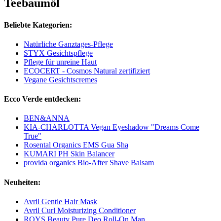
Teebaumöl
Beliebte Kategorien:
Natürliche Ganztages-Pflege
STYX Gesichtspflege
Pflege für unreine Haut
ECOCERT - Cosmos Natural zertifiziert
Vegane Gesichtscremes
Ecco Verde entdecken:
BEN&ANNA
KIA-CHARLOTTA Vegan Eyeshadow "Dreams Come
True"
Rosental Organics EMS Gua Sha
KUMARI PH Skin Balancer
provida organics Bio-After Shave Balsam
Neuheiten:
Avril Gentle Hair Mask
Avril Curl Moisturizing Conditioner
ROYS Beauty Pure Deo Roll-On Man