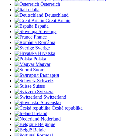
Österreich
Italia
Deutschland
Great Britain
España
Slovenija
France
România
Sverige
Hrvatska
Polska
Magyar
Suomi
България
Schweiz
Suisse
Svizzera
Switzerland
Slovensko
Česká republika
Ireland
Nederland
Belgique
België
Portugal