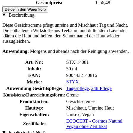
Gesamtpreis:
€ 56,48
Beide in den Warenkorb
Beschreibung
Diese Gesichtscreme pflegt unreine und Mischhaut Tag und Nacht.
Die enthaltenen Wirkstoffe aus Teebaum und duftendem Lavendel
klären die Haut und helfen, den Schutzmantel der Haut wieder
auszugleichen.
Anwendung:
Morgens und abends nach der Reinigung anwenden.
Art.-Nr.:
STX-14081
Inhalt:
50 ml
EAN:
9004432140816
Marke:
STYX
Anwendung Gesichtspflege:
Tagespflege
,
24h-Pflege
Konsistenz/Darreichungsform:
Creme
Produktarten:
Gesichtscremes
Hauttyp:
Mischhaut, Unreine Haut
Eigenschaften:
Unisex, Vegan
ECOCERT - Cosmos Natural
,
Zertifikate:
Vegan ohne Zertifikat
Inhaltsstoffe (INCI)